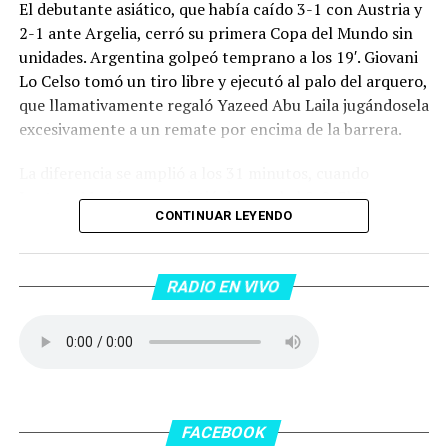
El debutante asiático, que había caído 3-1 con Austria y
2-1 ante Argelia, cerró su primera Copa del Mundo sin
unidades. Argentina golpeó temprano a los 19′. Giovani
Lo Celso tomó un tiro libre y ejecutó al palo del arquero,
que llamativamente regaló Yazeed Abu Laila jugándosela
excesivamente a un remate por encima de la barrera.
La diferencia se amplió a los 31 minutos, cuando
Lautaro Martínez convirtió de penal el 2-0. El Toro
CONTINUAR LEYENDO
anotó su primer gol en Copas del Mundo, tras no
convertir en el Mundial 2022, aprovechando una falta
dentro del área sobre Marcos Senesi, que intentó ir a
RADIO EN VIVO
una segunda pelota luego de un tiro en el travesaño del
delanatero del Inter, pero se terminó llevando una
patada en la cara del jugador jordano.
En el complemento, Jordania encontró una respuesta a
los 55 minutos: Musa Al Taamari marcó el 1-2 tras
asistencia de Ehsan Haddad, que culminó una gran
FACEBOOK