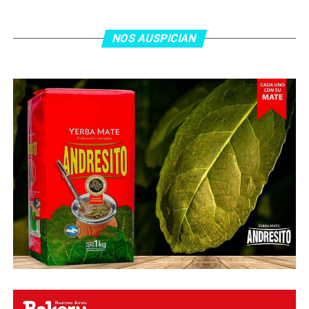
jugada colectiva. Argentina le dio minutos a Lionel Messi
tras el gol y terminó de asegurar el triunfo a los 80
minutos, tras un tiro libre donde volvió a responder mal
NOS AUSPICIAN
Abu Laila, en un tiro que no entró ni siquiera muy
esquinado.
Fuente:
Ovación Digital