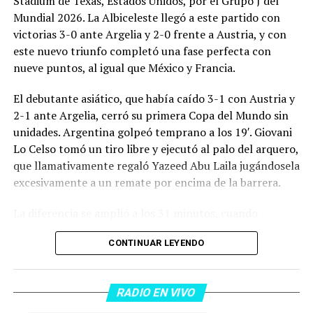
Stadium de Texas, Estados Unidos, por el Grupo J del
Mundial 2026. La Albiceleste llegó a este partido con
victorias 3-0 ante Argelia y 2-0 frente a Austria, y con
este nuevo triunfo completó una fase perfecta con
nueve puntos, al igual que México y Francia.
El debutante asiático, que había caído 3-1 con Austria y
2-1 ante Argelia, cerró su primera Copa del Mundo sin
unidades. Argentina golpeó temprano a los 19′. Giovani
Lo Celso tomó un tiro libre y ejecutó al palo del arquero,
que llamativamente regaló Yazeed Abu Laila jugándosela
excesivamente a un remate por encima de la barrera.
La diferencia se amplió a los 31 minutos, cuando
Lautaro Martínez convirtió de penal el 2-0. El Toro
CONTINUAR LEYENDO
anotó su primer gol en Copas del Mundo, tras no
convertir en el Mundial 2022, aprovechando una falta
dentro del área sobre Marcos Senesi, que intentó ir a
RADIO EN VIVO
una segunda pelota luego de un tiro en el travesaño del