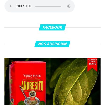
delanatero del Inter, pero se terminó llevando una
patada en la cara del jugador jordano.
En el complemento, Jordania encontró una respuesta a
los 55 minutos: Musa Al Taamari marcó el 1-2 tras
asistencia de Ehsan Haddad, que culminó una gran
FACEBOOK
jugada colectiva. Argentina le dio minutos a Lionel Messi
tras el gol y terminó de asegurar el triunfo a los 80
minutos, tras un tiro libre donde volvió a responder mal
NOS AUSPICIAN
Abu Laila, en un tiro que no entró ni siquiera muy
esquinado.
Fuente:
Ovación Digital