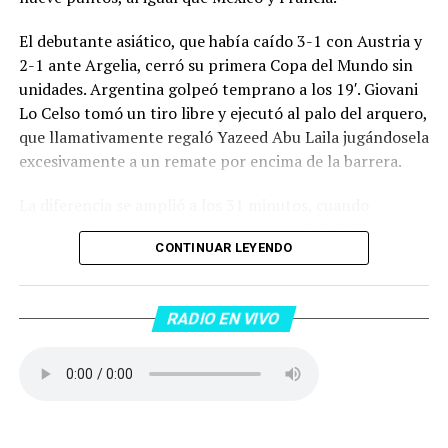
El debutante asiático, que había caído 3-1 con Austria y
2-1 ante Argelia, cerró su primera Copa del Mundo sin
unidades. Argentina golpeó temprano a los 19′. Giovani
Lo Celso tomó un tiro libre y ejecutó al palo del arquero,
que llamativamente regaló Yazeed Abu Laila jugándosela
excesivamente a un remate por encima de la barrera.
La diferencia se amplió a los 31 minutos, cuando
Lautaro Martínez convirtió de penal el 2-0. El Toro
CONTINUAR LEYENDO
anotó su primer gol en Copas del Mundo, tras no
convertir en el Mundial 2022, aprovechando una falta
dentro del área sobre Marcos Senesi, que intentó ir a
RADIO EN VIVO
una segunda pelota luego de un tiro en el travesaño del
delanatero del Inter, pero se terminó llevando una
patada en la cara del jugador jordano.
En el complemento, Jordania encontró una respuesta a
los 55 minutos: Musa Al Taamari marcó el 1-2 tras