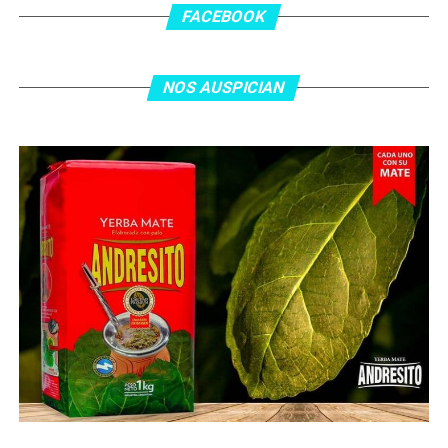
asistencia de Ehsan Haddad, que culminó una gran
FACEBOOK
jugada colectiva. Argentina le dio minutos a Lionel Messi
tras el gol y terminó de asegurar el triunfo a los 80
minutos, tras un tiro libre donde volvió a responder mal
NOS AUSPICIAN
Abu Laila, en un tiro que no entró ni siquiera muy
esquinado.
Fuente:
Ovación Digital