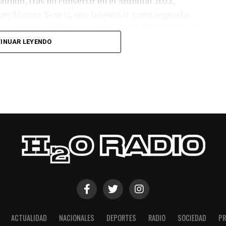
Mundo, tras no convertir en el Mundial 2022,
bre Marcos Senesi, que intentó ir a una segunda
l delanatero del Inter, pero se terminó llevando una
INUAR LEYENDO
 respuesta a los 55 minutos: Musa Al Taamari
dad, que culminó una gran jugada colectiva.
s el gol y terminó de asegurar el triunfo a los 80
responder mal Abu Laila, en un tiro que no entró ni
ACTUALIDAD
NACIONALES
DEPORTES
RADIO
SOCIEDAD
PR