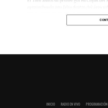
El Toro anotó su primer gol en Copas del 
aprovechando una falta dentro del área so
pelota luego de un tiro en el travesaño de
patada en la cara del jugador jordano.
CONT
En el complemento, Jordania encontró una
marcó el 1-2 tras asistencia de Ehsan Had
Argentina le dio minutos a Lionel Messi tra
minutos, tras un tiro libre donde volvió a 
siquiera muy esquinado.
Fuente:
Ovación Digital
INICIO
RADIO EN VIVO
PROGRAMACIÓN