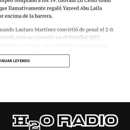
olpeó temprano a los 19′. Giovani Lo Celso tomó
o, que llamativamente regaló Yazeed Abu Laila
r encima de la barrera.
cuando Lautaro Martínez convirtió de penal el 2-0.
Mundo, tras no convertir en el Mundial 2022,
bre Marcos Senesi, que intentó ir a una segunda
l delanatero del Inter, pero se terminó llevando una
INUAR LEYENDO
 respuesta a los 55 minutos: Musa Al Taamari
dad, que culminó una gran jugada colectiva.
s el gol y terminó de asegurar el triunfo a los 80
responder mal Abu Laila, en un tiro que no entró ni