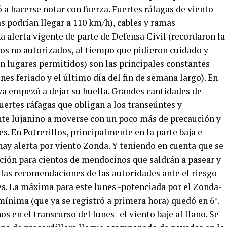
a hacerse notar con fuerza. Fuertes ráfagas de viento
s podrían llegar a 110 km/h), cables y ramas
 alerta vigente de parte de Defensa Civil (recordaron la
ios no autorizados, al tiempo que pidieron cuidado y
n lugares permitidos) son las principales constantes
nes feriado y el último día del fin de semana largo). En
ya empezó a dejar su huella. Grandes cantidades de
fuertes ráfagas que obligan a los transeúntes y
nte lujanino a moverse con un poco más de precaución y
. En Potrerillos, principalmente en la parte baja e
ay alerta por viento Zonda. Y teniendo en cuenta que se
cción para cientos de mendocinos que saldrán a pasear y
 las recomendaciones de las autoridades ante el riesgo
es. La máxima para este lunes -potenciada por el Zonda-
 mínima (que ya se registró a primera hora) quedó en 6°.
s en el transcurso del lunes- el viento baje al llano. Se