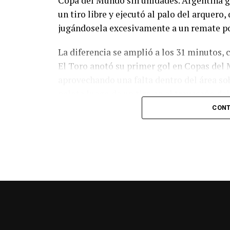
Copa del Mundo sin unidades. Argentina g
un tiro libre y ejecutó al palo del arquer
jugándosela excesivamente a un remate po
La diferencia se amplió a los 31 minutos, 
El Toro anotó su primer gol en Copas del 
aprovechando una falta dentro del área so
pelota luego de un tiro en el travesaño de
patada en la cara del jugador jordano.
CONT
En el complemento, Jordania encontró una
marcó el 1-2 tras asistencia de Ehsan Had
Argentina le dio minutos a Lionel Messi tra
minutos, tras un tiro libre donde volvió a 
siquiera muy esquinado.
Fuente:
Ovación Digital