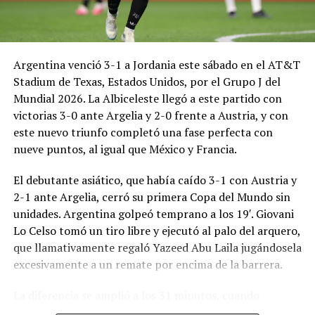
Argentina venció 3-1 a Jordania este sábado en el AT&T
Stadium de Texas, Estados Unidos, por el Grupo J del
Mundial 2026. La Albiceleste llegó a este partido con
victorias 3-0 ante Argelia y 2-0 frente a Austria, y con
este nuevo triunfo completó una fase perfecta con
nueve puntos, al igual que México y Francia.
El debutante asiático, que había caído 3-1 con Austria y
2-1 ante Argelia, cerró su primera Copa del Mundo sin
unidades. Argentina golpeó temprano a los 19′. Giovani
Lo Celso tomó un tiro libre y ejecutó al palo del arquero,
que llamativamente regaló Yazeed Abu Laila jugándosela
excesivamente a un remate por encima de la barrera.
La diferencia se amplió a los 31 minutos, cuando
Lautaro Martínez convirtió de penal el 2-0. El Toro