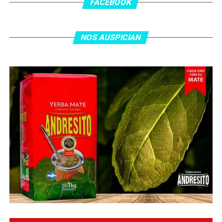
asistencia de Ehsan Haddad, que culminó una gran
FACEBOOK
jugada colectiva. Argentina le dio minutos a Lionel Messi
tras el gol y terminó de asegurar el triunfo a los 80
minutos, tras un tiro libre donde volvió a responder mal
NOS AUSPICIAN
Abu Laila, en un tiro que no entró ni siquiera muy
esquinado.
Fuente:
Ovación Digital