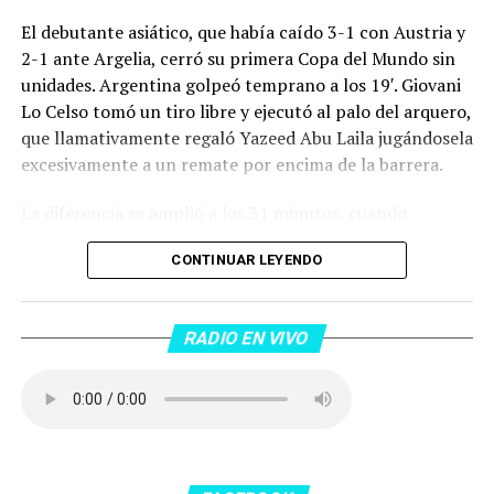
El debutante asiático, que había caído 3-1 con Austria y
2-1 ante Argelia, cerró su primera Copa del Mundo sin
unidades. Argentina golpeó temprano a los 19′. Giovani
Lo Celso tomó un tiro libre y ejecutó al palo del arquero,
que llamativamente regaló Yazeed Abu Laila jugándosela
excesivamente a un remate por encima de la barrera.
La diferencia se amplió a los 31 minutos, cuando
Lautaro Martínez convirtió de penal el 2-0. El Toro
CONTINUAR LEYENDO
anotó su primer gol en Copas del Mundo, tras no
convertir en el Mundial 2022, aprovechando una falta
dentro del área sobre Marcos Senesi, que intentó ir a
RADIO EN VIVO
una segunda pelota luego de un tiro en el travesaño del
delanatero del Inter, pero se terminó llevando una
patada en la cara del jugador jordano.
En el complemento, Jordania encontró una respuesta a
los 55 minutos: Musa Al Taamari marcó el 1-2 tras