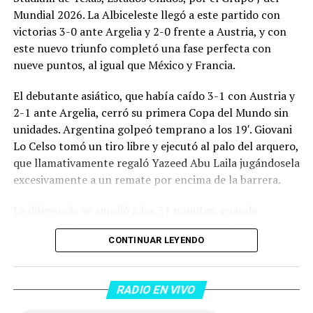
Mundial 2026. La Albiceleste llegó a este partido con
victorias 3-0 ante Argelia y 2-0 frente a Austria, y con
este nuevo triunfo completó una fase perfecta con
nueve puntos, al igual que México y Francia.
El debutante asiático, que había caído 3-1 con Austria y
2-1 ante Argelia, cerró su primera Copa del Mundo sin
unidades. Argentina golpeó temprano a los 19′. Giovani
Lo Celso tomó un tiro libre y ejecutó al palo del arquero,
que llamativamente regaló Yazeed Abu Laila jugándosela
excesivamente a un remate por encima de la barrera.
La diferencia se amplió a los 31 minutos, cuando
Lautaro Martínez convirtió de penal el 2-0. El Toro
CONTINUAR LEYENDO
anotó su primer gol en Copas del Mundo, tras no
convertir en el Mundial 2022, aprovechando una falta
dentro del área sobre Marcos Senesi, que intentó ir a
RADIO EN VIVO
una segunda pelota luego de un tiro en el travesaño del
delanatero del Inter, pero se terminó llevando una