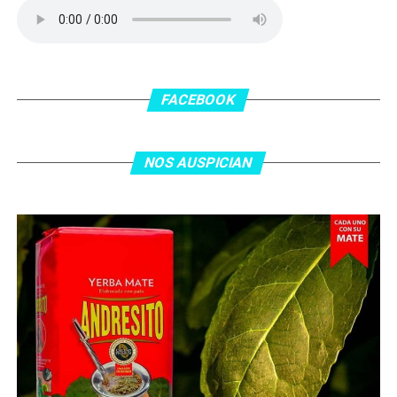
patada en la cara del jugador jordano.
En el complemento, Jordania encontró una respuesta a
los 55 minutos: Musa Al Taamari marcó el 1-2 tras
asistencia de Ehsan Haddad, que culminó una gran
FACEBOOK
jugada colectiva. Argentina le dio minutos a Lionel Messi
tras el gol y terminó de asegurar el triunfo a los 80
minutos, tras un tiro libre donde volvió a responder mal
NOS AUSPICIAN
Abu Laila, en un tiro que no entró ni siquiera muy
esquinado.
Fuente:
Ovación Digital