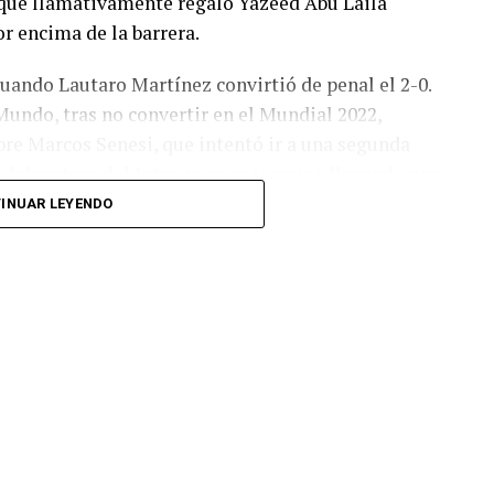
o, que llamativamente regaló Yazeed Abu Laila
r encima de la barrera.
cuando Lautaro Martínez convirtió de penal el 2-0.
Mundo, tras no convertir en el Mundial 2022,
bre Marcos Senesi, que intentó ir a una segunda
l delanatero del Inter, pero se terminó llevando una
INUAR LEYENDO
 respuesta a los 55 minutos: Musa Al Taamari
dad, que culminó una gran jugada colectiva.
s el gol y terminó de asegurar el triunfo a los 80
responder mal Abu Laila, en un tiro que no entró ni