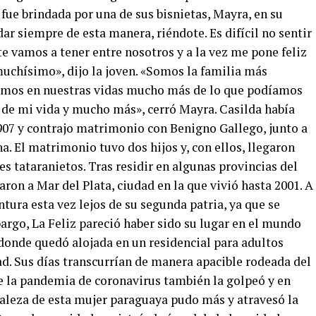
 fue brindada por una de sus bisnietas, Mayra, en su
dar siempre de esta manera, riéndote. Es difícil no sentir
e vamos a tener entre nosotros y a la vez me pone feliz
uchísimo», dijo la joven. «Somos la familia más
vimos en nuestras vidas mucho más de lo que podíamos
o de mi vida y mucho más», cerró Mayra. Casilda había
1907 y contrajo matrimonio con Benigno Gallego, junto a
a. El matrimonio tuvo dos hijos y, con ellos, llegaron
es tataranietos. Tras residir en algunas provincias del
aron a Mar del Plata, ciudad en la que vivió hasta 2001. A
ura esta vez lejos de su segunda patria, ya que se
argo, La Feliz pareció haber sido su lugar en el mundo
 donde quedó alojada en un residencial para adultos
ad. Sus días transcurrían de manera apacible rodeada del
ue la pandemia de coronavirus también la golpeó y en
taleza de esta mujer paraguaya pudo más y atravesó la