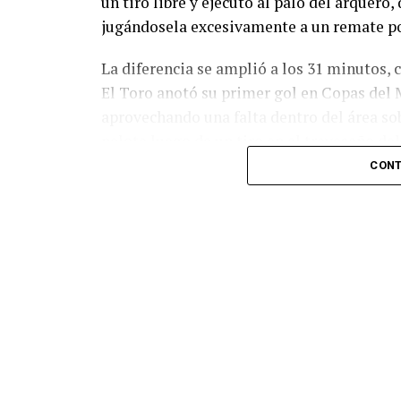
un tiro libre y ejecutó al palo del arquer
jugándosela excesivamente a un remate po
La diferencia se amplió a los 31 minutos, 
El Toro anotó su primer gol en Copas del 
aprovechando una falta dentro del área so
pelota luego de un tiro en el travesaño de
patada en la cara del jugador jordano.
CONT
En el complemento, Jordania encontró una
marcó el 1-2 tras asistencia de Ehsan Had
Argentina le dio minutos a Lionel Messi tra
minutos, tras un tiro libre donde volvió a 
siquiera muy esquinado.
Fuente:
Ovación Digital