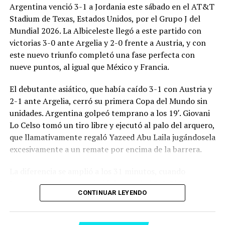
Argentina venció 3-1 a Jordania este sábado en el AT&T
Stadium de Texas, Estados Unidos, por el Grupo J del
Mundial 2026. La Albiceleste llegó a este partido con
victorias 3-0 ante Argelia y 2-0 frente a Austria, y con
este nuevo triunfo completó una fase perfecta con
nueve puntos, al igual que México y Francia.
El debutante asiático, que había caído 3-1 con Austria y
2-1 ante Argelia, cerró su primera Copa del Mundo sin
unidades. Argentina golpeó temprano a los 19′. Giovani
Lo Celso tomó un tiro libre y ejecutó al palo del arquero,
que llamativamente regaló Yazeed Abu Laila jugándosela
excesivamente a un remate por encima de la barrera.
La diferencia se amplió a los 31 minutos, cuando
Lautaro Martínez convirtió de penal el 2-0. El Toro
CONTINUAR LEYENDO
anotó su primer gol en Copas del Mundo, tras no
convertir en el Mundial 2022, aprovechando una falta
dentro del área sobre Marcos Senesi, que intentó ir a