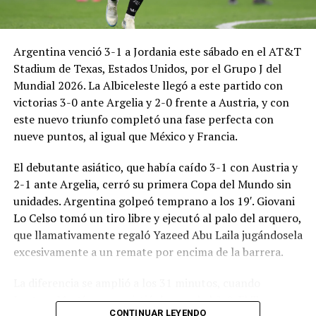
Argentina venció 3-1 a Jordania este sábado en el AT&T
Stadium de Texas, Estados Unidos, por el Grupo J del
Mundial 2026. La Albiceleste llegó a este partido con
victorias 3-0 ante Argelia y 2-0 frente a Austria, y con
este nuevo triunfo completó una fase perfecta con
nueve puntos, al igual que México y Francia.
El debutante asiático, que había caído 3-1 con Austria y
2-1 ante Argelia, cerró su primera Copa del Mundo sin
unidades. Argentina golpeó temprano a los 19′. Giovani
Lo Celso tomó un tiro libre y ejecutó al palo del arquero,
que llamativamente regaló Yazeed Abu Laila jugándosela
excesivamente a un remate por encima de la barrera.
La diferencia se amplió a los 31 minutos, cuando
Lautaro Martínez convirtió de penal el 2-0. El Toro
CONTINUAR LEYENDO