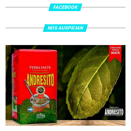
los 55 minutos: Musa Al Taamari marcó el 1-2 tras
asistencia de Ehsan Haddad, que culminó una gran
FACEBOOK
jugada colectiva. Argentina le dio minutos a Lionel Messi
tras el gol y terminó de asegurar el triunfo a los 80
minutos, tras un tiro libre donde volvió a responder mal
NOS AUSPICIAN
Abu Laila, en un tiro que no entró ni siquiera muy
esquinado.
Fuente:
Ovación Digital