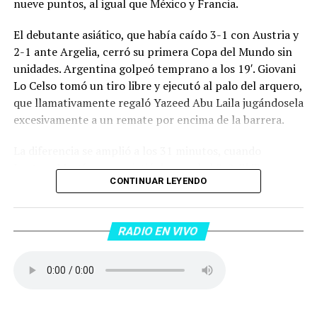
nueve puntos, al igual que México y Francia.
El debutante asiático, que había caído 3-1 con Austria y
2-1 ante Argelia, cerró su primera Copa del Mundo sin
unidades. Argentina golpeó temprano a los 19′. Giovani
Lo Celso tomó un tiro libre y ejecutó al palo del arquero,
que llamativamente regaló Yazeed Abu Laila jugándosela
excesivamente a un remate por encima de la barrera.
La diferencia se amplió a los 31 minutos, cuando
Lautaro Martínez convirtió de penal el 2-0. El Toro
CONTINUAR LEYENDO
anotó su primer gol en Copas del Mundo, tras no
convertir en el Mundial 2022, aprovechando una falta
dentro del área sobre Marcos Senesi, que intentó ir a
RADIO EN VIVO
una segunda pelota luego de un tiro en el travesaño del
delanatero del Inter, pero se terminó llevando una
patada en la cara del jugador jordano.
En el complemento, Jordania encontró una respuesta a