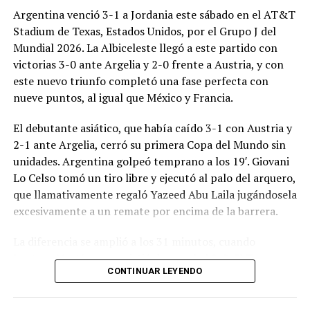
Argentina venció 3-1 a Jordania este sábado en el AT&T
Stadium de Texas, Estados Unidos, por el Grupo J del
Mundial 2026. La Albiceleste llegó a este partido con
victorias 3-0 ante Argelia y 2-0 frente a Austria, y con
este nuevo triunfo completó una fase perfecta con
nueve puntos, al igual que México y Francia.
El debutante asiático, que había caído 3-1 con Austria y
2-1 ante Argelia, cerró su primera Copa del Mundo sin
unidades. Argentina golpeó temprano a los 19′. Giovani
Lo Celso tomó un tiro libre y ejecutó al palo del arquero,
que llamativamente regaló Yazeed Abu Laila jugándosela
excesivamente a un remate por encima de la barrera.
La diferencia se amplió a los 31 minutos, cuando
Lautaro Martínez convirtió de penal el 2-0. El Toro
CONTINUAR LEYENDO
anotó su primer gol en Copas del Mundo, tras no
convertir en el Mundial 2022, aprovechando una falta
dentro del área sobre Marcos Senesi, que intentó ir a