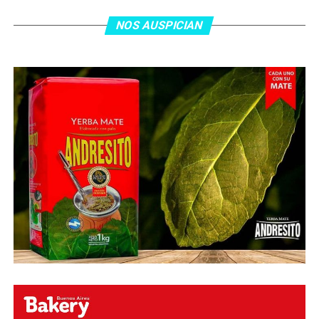
tras el gol y terminó de asegurar el triunfo a los 80
minutos, tras un tiro libre donde volvió a responder mal
NOS AUSPICIAN
Abu Laila, en un tiro que no entró ni siquiera muy
esquinado.
Fuente:
Ovación Digital