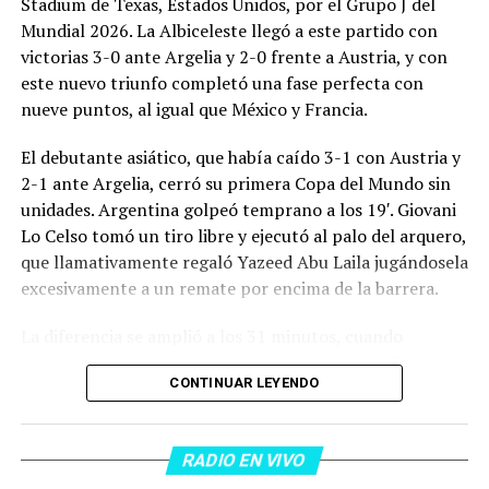
Stadium de Texas, Estados Unidos, por el Grupo J del
Mundial 2026. La Albiceleste llegó a este partido con
victorias 3-0 ante Argelia y 2-0 frente a Austria, y con
este nuevo triunfo completó una fase perfecta con
nueve puntos, al igual que México y Francia.
El debutante asiático, que había caído 3-1 con Austria y
2-1 ante Argelia, cerró su primera Copa del Mundo sin
unidades. Argentina golpeó temprano a los 19′. Giovani
Lo Celso tomó un tiro libre y ejecutó al palo del arquero,
que llamativamente regaló Yazeed Abu Laila jugándosela
excesivamente a un remate por encima de la barrera.
La diferencia se amplió a los 31 minutos, cuando
Lautaro Martínez convirtió de penal el 2-0. El Toro
CONTINUAR LEYENDO
anotó su primer gol en Copas del Mundo, tras no
convertir en el Mundial 2022, aprovechando una falta
dentro del área sobre Marcos Senesi, que intentó ir a
RADIO EN VIVO
una segunda pelota luego de un tiro en el travesaño del