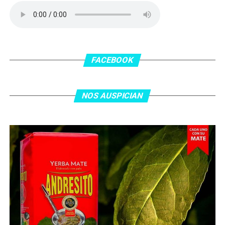
delanatero del Inter, pero se terminó llevando una
patada en la cara del jugador jordano.
En el complemento, Jordania encontró una respuesta a
los 55 minutos: Musa Al Taamari marcó el 1-2 tras
asistencia de Ehsan Haddad, que culminó una gran
FACEBOOK
jugada colectiva. Argentina le dio minutos a Lionel Messi
tras el gol y terminó de asegurar el triunfo a los 80
minutos, tras un tiro libre donde volvió a responder mal
NOS AUSPICIAN
Abu Laila, en un tiro que no entró ni siquiera muy
esquinado.
Fuente:
Ovación Digital