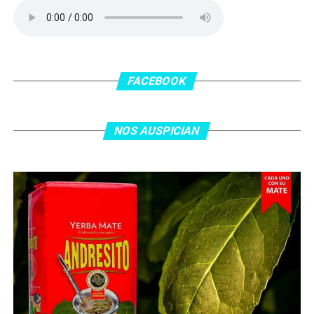
delanatero del Inter, pero se terminó llevando una
patada en la cara del jugador jordano.
En el complemento, Jordania encontró una respuesta a
los 55 minutos: Musa Al Taamari marcó el 1-2 tras
asistencia de Ehsan Haddad, que culminó una gran
FACEBOOK
jugada colectiva. Argentina le dio minutos a Lionel Messi
tras el gol y terminó de asegurar el triunfo a los 80
minutos, tras un tiro libre donde volvió a responder mal
NOS AUSPICIAN
Abu Laila, en un tiro que no entró ni siquiera muy
esquinado.
Fuente:
Ovación Digital