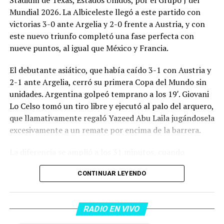
Stadium de Texas, Estados Unidos, por el Grupo J del
Mundial 2026. La Albiceleste llegó a este partido con
victorias 3-0 ante Argelia y 2-0 frente a Austria, y con
este nuevo triunfo completó una fase perfecta con
nueve puntos, al igual que México y Francia.
El debutante asiático, que había caído 3-1 con Austria y
2-1 ante Argelia, cerró su primera Copa del Mundo sin
unidades. Argentina golpeó temprano a los 19′. Giovani
Lo Celso tomó un tiro libre y ejecutó al palo del arquero,
que llamativamente regaló Yazeed Abu Laila jugándosela
excesivamente a un remate por encima de la barrera.
La diferencia se amplió a los 31 minutos, cuando
Lautaro Martínez convirtió de penal el 2-0. El Toro
CONTINUAR LEYENDO
anotó su primer gol en Copas del Mundo, tras no
convertir en el Mundial 2022, aprovechando una falta
dentro del área sobre Marcos Senesi, que intentó ir a
RADIO EN VIVO
una segunda pelota luego de un tiro en el travesaño del