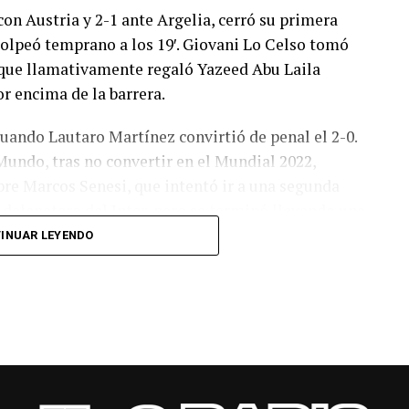
con Austria y 2-1 ante Argelia, cerró su primera
olpeó temprano a los 19′. Giovani Lo Celso tomó
o, que llamativamente regaló Yazeed Abu Laila
r encima de la barrera.
cuando Lautaro Martínez convirtió de penal el 2-0.
Mundo, tras no convertir en el Mundial 2022,
bre Marcos Senesi, que intentó ir a una segunda
l delanatero del Inter, pero se terminó llevando una
INUAR LEYENDO
 respuesta a los 55 minutos: Musa Al Taamari
dad, que culminó una gran jugada colectiva.
s el gol y terminó de asegurar el triunfo a los 80
responder mal Abu Laila, en un tiro que no entró ni