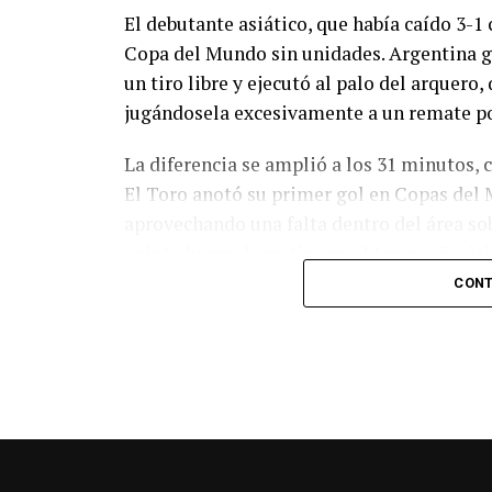
El debutante asiático, que había caído 3-1 
Copa del Mundo sin unidades. Argentina g
un tiro libre y ejecutó al palo del arquer
jugándosela excesivamente a un remate po
La diferencia se amplió a los 31 minutos, 
El Toro anotó su primer gol en Copas del 
aprovechando una falta dentro del área so
pelota luego de un tiro en el travesaño de
patada en la cara del jugador jordano.
CONT
En el complemento, Jordania encontró una
marcó el 1-2 tras asistencia de Ehsan Had
Argentina le dio minutos a Lionel Messi tra
minutos, tras un tiro libre donde volvió a 
siquiera muy esquinado.