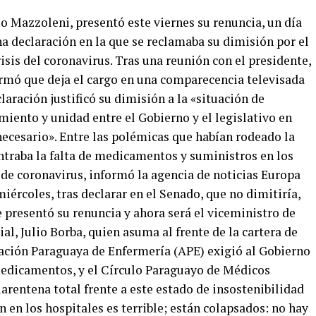
io Mazzoleni, presentó este viernes su renuncia, un día
a declaración en la que se reclamaba su dimisión por el
risis del coronavirus. Tras una reunión con el presidente,
rmó que deja el cargo en una comparecencia televisada
laración justificó su dimisión a la «situación de
miento y unidad entre el Gobierno y el legislativo en
esario». Entre las polémicas que habían rodeado la
ntraba la falta de medicamentos y suministros en los
s de coronavirus, informó la agencia de noticias Europa
iércoles, tras declarar en el Senado, que no dimitiría,
e presentó su renuncia y ahora será el viceministro de
ial, Julio Borba, quien asuma al frente de la cartera de
iación Paraguaya de Enfermería (APE) exigió al Gobierno
medicamentos, y el Círculo Paraguayo de Médicos
rentena total frente a este estado de insostenibilidad
ón en los hospitales es terrible; están colapsados: no hay