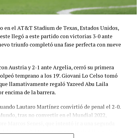
ado en el AT&T Stadium de Texas, Estados Unidos,
este llegó a este partido con victorias 3-0 ante
 nuevo triunfo completó una fase perfecta con nueve
con Austria y 2-1 ante Argelia, cerró su primera
olpeó temprano a los 19′. Giovani Lo Celso tomó
o, que llamativamente regaló Yazeed Abu Laila
r encima de la barrera.
cuando Lautaro Martínez convirtió de penal el 2-0.
Mundo, tras no convertir en el Mundial 2022,
bre Marcos Senesi, que intentó ir a una segunda
l delanatero del Inter, pero se terminó llevando una