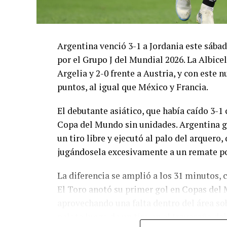
Argentina venció 3-1 a Jordania este sáb
por el Grupo J del Mundial 2026. La Albicel
Argelia y 2-0 frente a Austria, y con este
puntos, al igual que México y Francia.
El debutante asiático, que había caído 3-1 
Copa del Mundo sin unidades. Argentina g
un tiro libre y ejecutó al palo del arquer
jugándosela excesivamente a un remate po
La diferencia se amplió a los 31 minutos, 
El Toro anotó su primer gol en Copas del 
aprovechando una falta dentro del área so
pelota luego de un tiro en el travesaño de