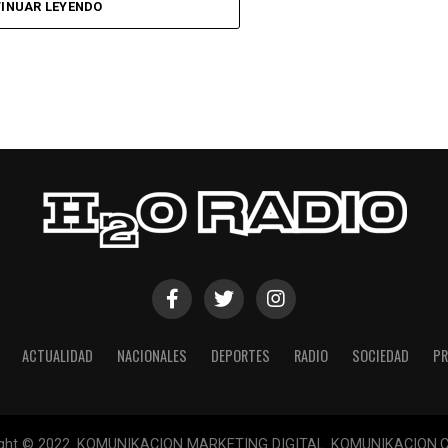
INUAR LEYENDO
 respuesta a los 55 minutos: Musa Al Taamari
dad, que culminó una gran jugada colectiva.
s el gol y terminó de asegurar el triunfo a los 80
responder mal Abu Laila, en un tiro que no entró ni
ACTUALIDAD
NACIONALES
DEPORTES
RADIO
SOCIEDAD
PR
ight © 2022. KOMUNIKACION MARKETING DIGITAL. KOMUNIKACION.