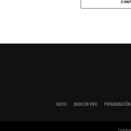
patada en la cara del jugador jordano.
CONT
En el complemento, Jordania encontró una
marcó el 1-2 tras asistencia de Ehsan Had
Argentina le dio minutos a Lionel Messi tra
minutos, tras un tiro libre donde volvió a 
siquiera muy esquinado.
Fuente:
Ovación Digital
INICIO
RADIO EN VIVO
PROGRAMACIÓN
Copyr