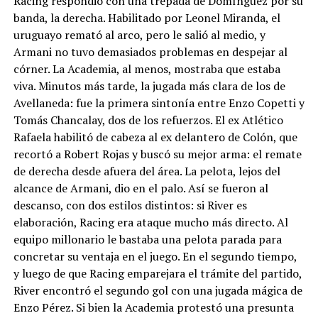
Racing respondió con una trepada de Domínguez por su
banda, la derecha. Habilitado por Leonel Miranda, el
uruguayo remató al arco, pero le salió al medio, y
Armani no tuvo demasiados problemas en despejar al
córner. La Academia, al menos, mostraba que estaba
viva. Minutos más tarde, la jugada más clara de los de
Avellaneda: fue la primera sintonía entre Enzo Copetti y
Tomás Chancalay, dos de los refuerzos. El ex Atlético
Rafaela habilitó de cabeza al ex delantero de Colón, que
recortó a Robert Rojas y buscó su mejor arma: el remate
de derecha desde afuera del área. La pelota, lejos del
alcance de Armani, dio en el palo. Así se fueron al
descanso, con dos estilos distintos: si River es
elaboración, Racing era ataque mucho más directo. Al
equipo millonario le bastaba una pelota parada para
concretar su ventaja en el juego. En el segundo tiempo,
y luego de que Racing emparejara el trámite del partido,
River encontró el segundo gol con una jugada mágica de
Enzo Pérez. Si bien la Academia protestó una presunta