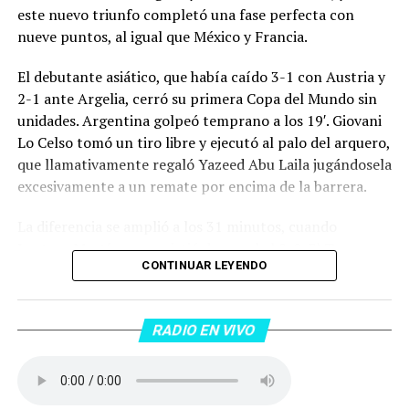
este nuevo triunfo completó una fase perfecta con
nueve puntos, al igual que México y Francia.
El debutante asiático, que había caído 3-1 con Austria y
2-1 ante Argelia, cerró su primera Copa del Mundo sin
unidades. Argentina golpeó temprano a los 19′. Giovani
Lo Celso tomó un tiro libre y ejecutó al palo del arquero,
que llamativamente regaló Yazeed Abu Laila jugándosela
excesivamente a un remate por encima de la barrera.
La diferencia se amplió a los 31 minutos, cuando
Lautaro Martínez convirtió de penal el 2-0. El Toro
CONTINUAR LEYENDO
anotó su primer gol en Copas del Mundo, tras no
convertir en el Mundial 2022, aprovechando una falta
dentro del área sobre Marcos Senesi, que intentó ir a
RADIO EN VIVO
una segunda pelota luego de un tiro en el travesaño del
delanatero del Inter, pero se terminó llevando una
patada en la cara del jugador jordano.