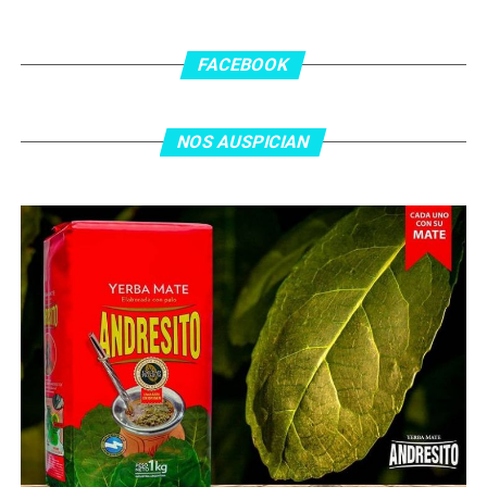
En el complemento, Jordania encontró una respuesta a
los 55 minutos: Musa Al Taamari marcó el 1-2 tras
asistencia de Ehsan Haddad, que culminó una gran
FACEBOOK
jugada colectiva. Argentina le dio minutos a Lionel Messi
tras el gol y terminó de asegurar el triunfo a los 80
minutos, tras un tiro libre donde volvió a responder mal
NOS AUSPICIAN
Abu Laila, en un tiro que no entró ni siquiera muy
esquinado.
Fuente:
Ovación Digital