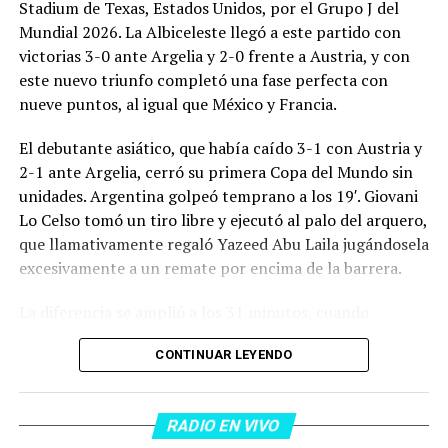
Stadium de Texas, Estados Unidos, por el Grupo J del
Mundial 2026. La Albiceleste llegó a este partido con
victorias 3-0 ante Argelia y 2-0 frente a Austria, y con
este nuevo triunfo completó una fase perfecta con
nueve puntos, al igual que México y Francia.
El debutante asiático, que había caído 3-1 con Austria y
2-1 ante Argelia, cerró su primera Copa del Mundo sin
unidades. Argentina golpeó temprano a los 19′. Giovani
Lo Celso tomó un tiro libre y ejecutó al palo del arquero,
que llamativamente regaló Yazeed Abu Laila jugándosela
excesivamente a un remate por encima de la barrera.
La diferencia se amplió a los 31 minutos, cuando
Lautaro Martínez convirtió de penal el 2-0. El Toro
CONTINUAR LEYENDO
anotó su primer gol en Copas del Mundo, tras no
convertir en el Mundial 2022, aprovechando una falta
dentro del área sobre Marcos Senesi, que intentó ir a
RADIO EN VIVO
una segunda pelota luego de un tiro en el travesaño del