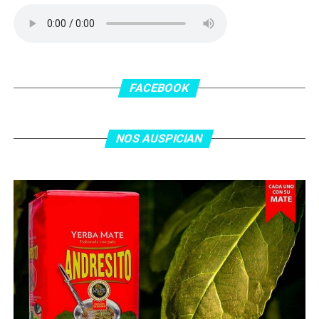
delanatero del Inter, pero se terminó llevando una
patada en la cara del jugador jordano.
En el complemento, Jordania encontró una respuesta a
los 55 minutos: Musa Al Taamari marcó el 1-2 tras
asistencia de Ehsan Haddad, que culminó una gran
FACEBOOK
jugada colectiva. Argentina le dio minutos a Lionel Messi
tras el gol y terminó de asegurar el triunfo a los 80
minutos, tras un tiro libre donde volvió a responder mal
NOS AUSPICIAN
Abu Laila, en un tiro que no entró ni siquiera muy
esquinado.
Fuente:
Ovación Digital