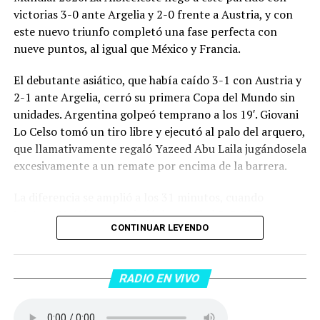
victorias 3-0 ante Argelia y 2-0 frente a Austria, y con
este nuevo triunfo completó una fase perfecta con
nueve puntos, al igual que México y Francia.
El debutante asiático, que había caído 3-1 con Austria y
2-1 ante Argelia, cerró su primera Copa del Mundo sin
unidades. Argentina golpeó temprano a los 19′. Giovani
Lo Celso tomó un tiro libre y ejecutó al palo del arquero,
que llamativamente regaló Yazeed Abu Laila jugándosela
excesivamente a un remate por encima de la barrera.
La diferencia se amplió a los 31 minutos, cuando
Lautaro Martínez convirtió de penal el 2-0. El Toro
CONTINUAR LEYENDO
anotó su primer gol en Copas del Mundo, tras no
convertir en el Mundial 2022, aprovechando una falta
dentro del área sobre Marcos Senesi, que intentó ir a
RADIO EN VIVO
una segunda pelota luego de un tiro en el travesaño del
delanatero del Inter, pero se terminó llevando una
patada en la cara del jugador jordano.