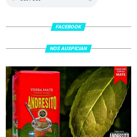
En el complemento, Jordania encontró una respuesta a
los 55 minutos: Musa Al Taamari marcó el 1-2 tras
asistencia de Ehsan Haddad, que culminó una gran
FACEBOOK
jugada colectiva. Argentina le dio minutos a Lionel Messi
tras el gol y terminó de asegurar el triunfo a los 80
minutos, tras un tiro libre donde volvió a responder mal
NOS AUSPICIAN
Abu Laila, en un tiro que no entró ni siquiera muy
esquinado.
Fuente:
Ovación Digital