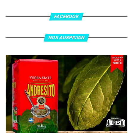
En el complemento, Jordania encontró una respuesta a
los 55 minutos: Musa Al Taamari marcó el 1-2 tras
asistencia de Ehsan Haddad, que culminó una gran
FACEBOOK
jugada colectiva. Argentina le dio minutos a Lionel Messi
tras el gol y terminó de asegurar el triunfo a los 80
minutos, tras un tiro libre donde volvió a responder mal
NOS AUSPICIAN
Abu Laila, en un tiro que no entró ni siquiera muy
esquinado.
Fuente:
Ovación Digital