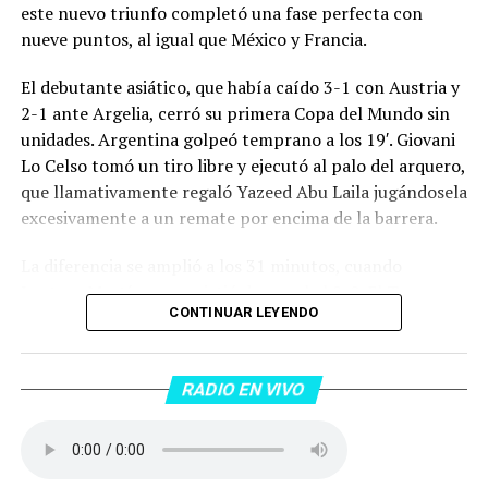
este nuevo triunfo completó una fase perfecta con
nueve puntos, al igual que México y Francia.
El debutante asiático, que había caído 3-1 con Austria y
2-1 ante Argelia, cerró su primera Copa del Mundo sin
unidades. Argentina golpeó temprano a los 19′. Giovani
Lo Celso tomó un tiro libre y ejecutó al palo del arquero,
que llamativamente regaló Yazeed Abu Laila jugándosela
excesivamente a un remate por encima de la barrera.
La diferencia se amplió a los 31 minutos, cuando
Lautaro Martínez convirtió de penal el 2-0. El Toro
CONTINUAR LEYENDO
anotó su primer gol en Copas del Mundo, tras no
convertir en el Mundial 2022, aprovechando una falta
dentro del área sobre Marcos Senesi, que intentó ir a
RADIO EN VIVO
una segunda pelota luego de un tiro en el travesaño del
delanatero del Inter, pero se terminó llevando una
patada en la cara del jugador jordano.