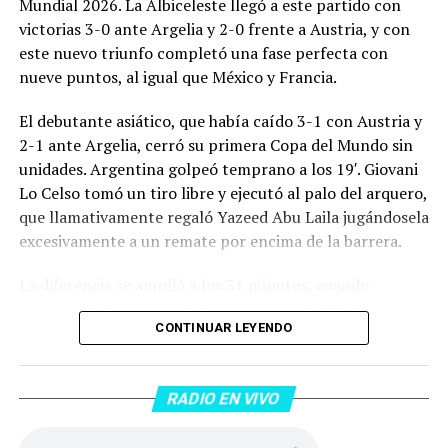
Mundial 2026. La Albiceleste llegó a este partido con
victorias 3-0 ante Argelia y 2-0 frente a Austria, y con
este nuevo triunfo completó una fase perfecta con
nueve puntos, al igual que México y Francia.
El debutante asiático, que había caído 3-1 con Austria y
2-1 ante Argelia, cerró su primera Copa del Mundo sin
unidades. Argentina golpeó temprano a los 19′. Giovani
Lo Celso tomó un tiro libre y ejecutó al palo del arquero,
que llamativamente regaló Yazeed Abu Laila jugándosela
excesivamente a un remate por encima de la barrera.
La diferencia se amplió a los 31 minutos, cuando
Lautaro Martínez convirtió de penal el 2-0. El Toro
CONTINUAR LEYENDO
anotó su primer gol en Copas del Mundo, tras no
convertir en el Mundial 2022, aprovechando una falta
dentro del área sobre Marcos Senesi, que intentó ir a
RADIO EN VIVO
una segunda pelota luego de un tiro en el travesaño del
delanatero del Inter, pero se terminó llevando una