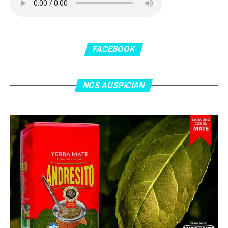
patada en la cara del jugador jordano.
En el complemento, Jordania encontró una respuesta a
los 55 minutos: Musa Al Taamari marcó el 1-2 tras
asistencia de Ehsan Haddad, que culminó una gran
FACEBOOK
jugada colectiva. Argentina le dio minutos a Lionel Messi
tras el gol y terminó de asegurar el triunfo a los 80
minutos, tras un tiro libre donde volvió a responder mal
NOS AUSPICIAN
Abu Laila, en un tiro que no entró ni siquiera muy
esquinado.
Fuente:
Ovación Digital