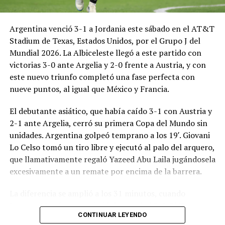
Argentina venció 3-1 a Jordania este sábado en el AT&T
Stadium de Texas, Estados Unidos, por el Grupo J del
Mundial 2026. La Albiceleste llegó a este partido con
victorias 3-0 ante Argelia y 2-0 frente a Austria, y con
este nuevo triunfo completó una fase perfecta con
nueve puntos, al igual que México y Francia.
El debutante asiático, que había caído 3-1 con Austria y
2-1 ante Argelia, cerró su primera Copa del Mundo sin
unidades. Argentina golpeó temprano a los 19′. Giovani
Lo Celso tomó un tiro libre y ejecutó al palo del arquero,
que llamativamente regaló Yazeed Abu Laila jugándosela
excesivamente a un remate por encima de la barrera.
La diferencia se amplió a los 31 minutos, cuando
Lautaro Martínez convirtió de penal el 2-0. El Toro
CONTINUAR LEYENDO
anotó su primer gol en Copas del Mundo, tras no