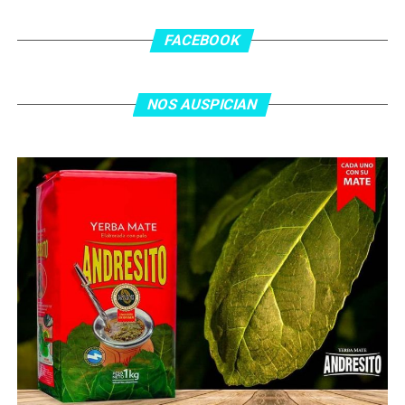
los 55 minutos: Musa Al Taamari marcó el 1-2 tras
asistencia de Ehsan Haddad, que culminó una gran
FACEBOOK
jugada colectiva. Argentina le dio minutos a Lionel Messi
tras el gol y terminó de asegurar el triunfo a los 80
minutos, tras un tiro libre donde volvió a responder mal
NOS AUSPICIAN
Abu Laila, en un tiro que no entró ni siquiera muy
esquinado.
Fuente:
Ovación Digital