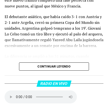
este nuevo triunfo completó una fase perfecta con
nueve puntos, al igual que México y Francia.
El debutante asiático, que había caído 3-1 con Austria y
2-1 ante Argelia, cerró su primera Copa del Mundo sin
unidades. Argentina golpeó temprano a los 19′. Giovani
Lo Celso tomó un tiro libre y ejecutó al palo del arquero,
que llamativamente regaló Yazeed Abu Laila jugándosela
excesivamente a un remate por encima de la barrera.
La diferencia se amplió a los 31 minutos, cuando
Lautaro Martínez convirtió de penal el 2-0. El Toro
CONTINUAR LEYENDO
anotó su primer gol en Copas del Mundo, tras no
convertir en el Mundial 2022, aprovechando una falta
dentro del área sobre Marcos Senesi, que intentó ir a
RADIO EN VIVO
una segunda pelota luego de un tiro en el travesaño del
delanatero del Inter, pero se terminó llevando una
patada en la cara del jugador jordano.
En el complemento, Jordania encontró una respuesta a