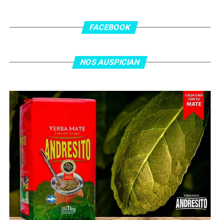
En el complemento, Jordania encontró una respuesta a
los 55 minutos: Musa Al Taamari marcó el 1-2 tras
asistencia de Ehsan Haddad, que culminó una gran
FACEBOOK
jugada colectiva. Argentina le dio minutos a Lionel Messi
tras el gol y terminó de asegurar el triunfo a los 80
minutos, tras un tiro libre donde volvió a responder mal
NOS AUSPICIAN
Abu Laila, en un tiro que no entró ni siquiera muy
esquinado.
Fuente:
Ovación Digital