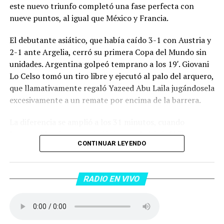
este nuevo triunfo completó una fase perfecta con
nueve puntos, al igual que México y Francia.
El debutante asiático, que había caído 3-1 con Austria y
2-1 ante Argelia, cerró su primera Copa del Mundo sin
unidades. Argentina golpeó temprano a los 19′. Giovani
Lo Celso tomó un tiro libre y ejecutó al palo del arquero,
que llamativamente regaló Yazeed Abu Laila jugándosela
excesivamente a un remate por encima de la barrera.
La diferencia se amplió a los 31 minutos, cuando
Lautaro Martínez convirtió de penal el 2-0. El Toro
CONTINUAR LEYENDO
anotó su primer gol en Copas del Mundo, tras no
convertir en el Mundial 2022, aprovechando una falta
dentro del área sobre Marcos Senesi, que intentó ir a
RADIO EN VIVO
una segunda pelota luego de un tiro en el travesaño del
delanatero del Inter, pero se terminó llevando una
patada en la cara del jugador jordano.