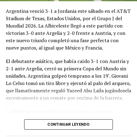
Argentina venció 3-1 a Jordania este sábado en el AT&T
Stadium de Texas, Estados Unidos, por el Grupo J del
Mundial 2026. La Albiceleste llegó a este partido con
victorias 3-0 ante Argelia y 2-0 frente a Austria, y con
este nuevo triunfo completó una fase perfecta con
nueve puntos, al igual que México y Francia.
El debutante asiático, que había caído 3-1 con Austria y
2-1 ante Argelia, cerró su primera Copa del Mundo sin
unidades. Argentina golpeó temprano a los 19′. Giovani
Lo Celso tomó un tiro libre y ejecutó al palo del arquero,
que llamativamente regaló Yazeed Abu Laila jugándosela
excesivamente a un remate por encima de la barrera.
La diferencia se amplió a los 31 minutos, cuando
Lautaro Martínez convirtió de penal el 2-0. El Toro
CONTINUAR LEYENDO
anotó su primer gol en Copas del Mundo, tras no
convertir en el Mundial 2022, aprovechando una falta