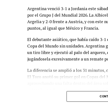
Argentina venció 3-1 a Jordania este sáb
por el Grupo J del Mundial 2026. La Albicel
Argelia y 2-0 frente a Austria, y con este
puntos, al igual que México y Francia.
El debutante asiático, que había caído 3-1 
Copa del Mundo sin unidades. Argentina g
un tiro libre y ejecutó al palo del arquer
jugándosela excesivamente a un remate po
La diferencia se amplió a los 31 minutos, 
El Toro anotó su primer gol en Copas del 
aprovechando una falta dentro del área so
pelota luego de un tiro en el travesaño de
patada en la cara del jugador jordano.
CONT
En el complemento, Jordania encontró una