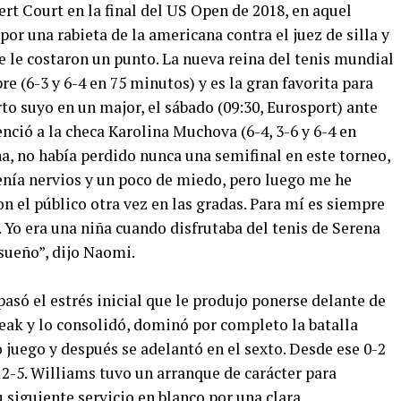
ert Court en la final del US Open de 2018, en aquel
r una rabieta de la americana contra el juez de silla y
e le costaron un punto. La nueva reina del tenis mundial
e (6-3 y 6-4 en 75 minutos) y es la gran favorita para
arto suyo en un major, el sábado (09:30, Eurosport) ante
enció a la checa Karolina Muchova (6-4, 3-6 y 6-4 en
a, no había perdido nunca una semifinal en este torneo,
 tenía nervios y un poco de miedo, pero luego me he
on el público otra vez en las gradas. Para mí es siempre
. Yo era una niña cuando disfrutaba del tenis de Serena
sueño”, dijo Naomi.
pasó el estrés inicial que le produjo ponerse delante de
reak y lo consolidó, dominó por completo la batalla
o juego y después se adelantó en el sexto. Desde ese 0-2
 12-5. Williams tuvo un arranque de carácter para
u siguiente servicio en blanco por una clara