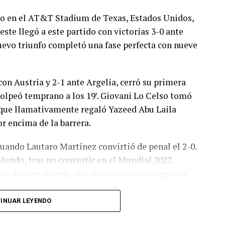
ado en el AT&T Stadium de Texas, Estados Unidos,
este llegó a este partido con victorias 3-0 ante
 nuevo triunfo completó una fase perfecta con nueve
con Austria y 2-1 ante Argelia, cerró su primera
olpeó temprano a los 19′. Giovani Lo Celso tomó
o, que llamativamente regaló Yazeed Abu Laila
r encima de la barrera.
cuando Lautaro Martínez convirtió de penal el 2-0.
Mundo, tras no convertir en el Mundial 2022,
bre Marcos Senesi, que intentó ir a una segunda
l delanatero del Inter, pero se terminó llevando una
INUAR LEYENDO
 respuesta a los 55 minutos: Musa Al Taamari