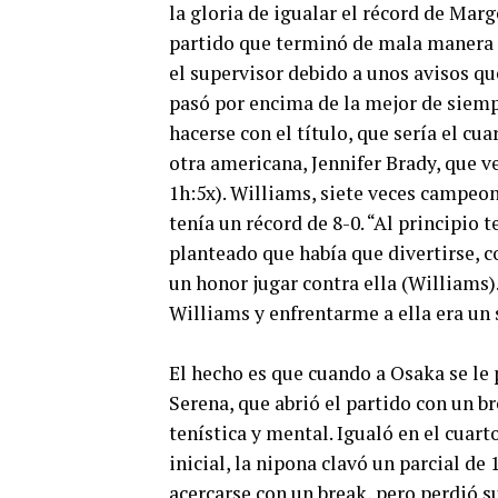
la gloria de igualar el récord de Marg
partido que terminó de mala manera po
el supervisor debido a unos avisos qu
pasó por encima de la mejor de siempr
hacerse con el título, que sería el cu
otra americana, Jennifer Brady, que v
1h:5x). Williams, siete veces campeon
tenía un récord de 8-0. “Al principio
planteado que había que divertirse, c
un honor jugar contra ella (Williams)
Williams y enfrentarme a ella era un 
El hecho es que cuando a Osaka se le 
Serena, que abrió el partido con un b
tenística y mental. Igualó en el cuart
inicial, la nipona clavó un parcial de
acercarse con un break, pero perdió s