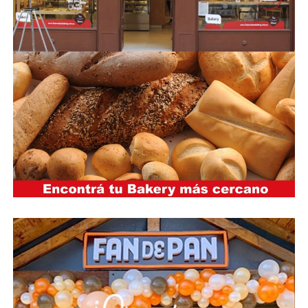
más favorable hacia el futuro, en estos últimos meses su
salud desmejoró considerablemente, en medio de su
lucha por el cáncer que la aquejaba y las secuelas de sus
enfermedades preexistentes. Una vez le preguntaron a
Lía por qué elegía la música por sobre todas las cosas.
“Por el amor de la gente”, respondió la reina de la
bailanta.
Fuente:
Diario Página/12