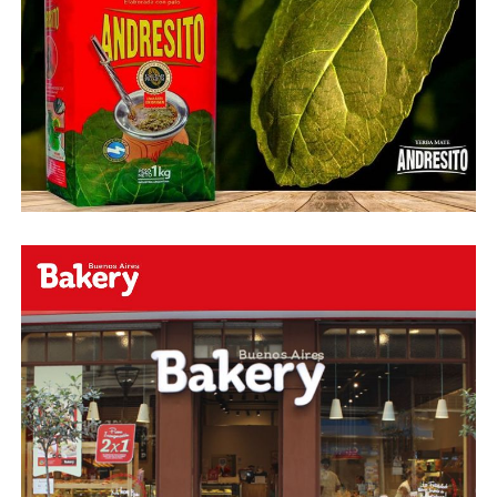
álbum La Movidita, que la posicionó como una de las
grandes exponentes de la movida tropical, gracias a sus
recordados sencillos “La Güera Salomé” y “Qué bello”.
En su paso por la televisión fue muy recordada por sus
apariciones en formatos como Pasión de Sábado,
Videomatch, Peor es Nada, y los ya tradicionales
programas Almorzando con Mirtha Legrand y el de
Susana Giménez. En 2012, Lía fue diagnosticada con
cáncer de útero, por lo que debió someterse a una
intervención quirúrgica para evitar su avance.
Sin embargo, su año más complicado fue 2021, cuando
su salud se complicó por neumonía y un accidente
doméstico que comprometió su cadera. A principio del
2022, nuevamente debió acceder a una nueva operación,
producto de sus afecciones anteriores.
Aunque logró recuperarse y se pronosticaba un cuadro