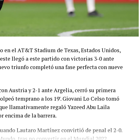
ado en el AT&T Stadium de Texas, Estados Unidos,
este llegó a este partido con victorias 3-0 ante
 nuevo triunfo completó una fase perfecta con nueve
con Austria y 2-1 ante Argelia, cerró su primera
olpeó temprano a los 19′. Giovani Lo Celso tomó
o, que llamativamente regaló Yazeed Abu Laila
r encima de la barrera.
cuando Lautaro Martínez convirtió de penal el 2-0.
Mundo, tras no convertir en el Mundial 2022,