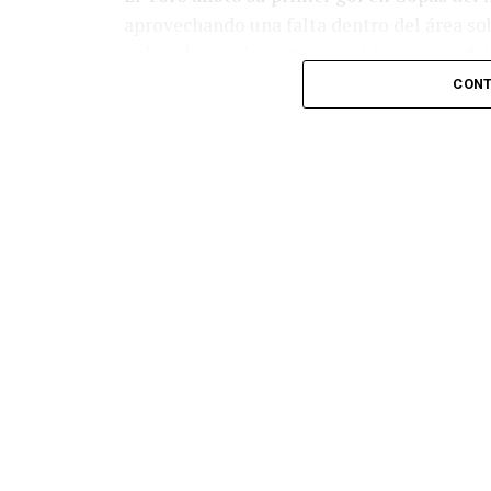
aprovechando una falta dentro del área so
pelota luego de un tiro en el travesaño de
patada en la cara del jugador jordano.
CONT
En el complemento, Jordania encontró una
marcó el 1-2 tras asistencia de Ehsan Had
Argentina le dio minutos a Lionel Messi tra
minutos, tras un tiro libre donde volvió a 
siquiera muy esquinado.
Fuente:
Ovación Digital