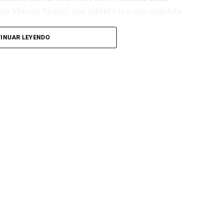
bre Marcos Senesi, que intentó ir a una segunda
l delanatero del Inter, pero se terminó llevando una
INUAR LEYENDO
 respuesta a los 55 minutos: Musa Al Taamari
dad, que culminó una gran jugada colectiva.
s el gol y terminó de asegurar el triunfo a los 80
responder mal Abu Laila, en un tiro que no entró ni