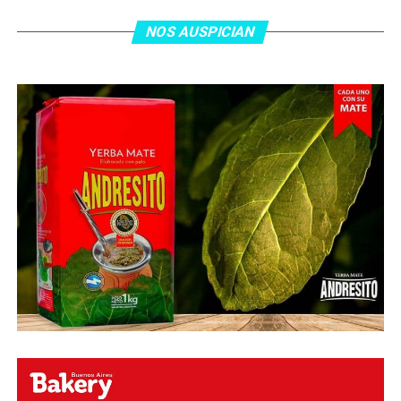
tras el gol y terminó de asegurar el triunfo a los 80
minutos, tras un tiro libre donde volvió a responder mal
NOS AUSPICIAN
Abu Laila, en un tiro que no entró ni siquiera muy
esquinado.
Fuente:
Ovación Digital