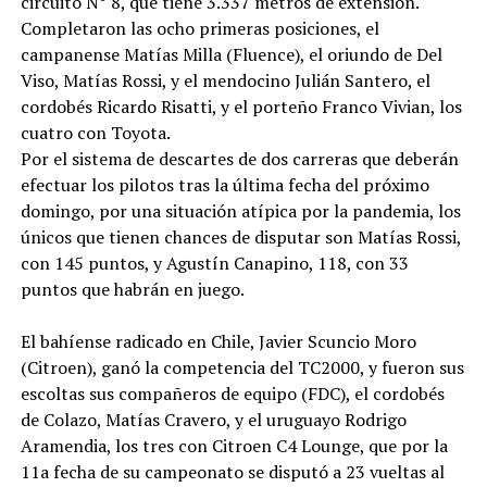
circuito N° 8, que tiene 3.337 metros de extensión.
Completaron las ocho primeras posiciones, el
campanense Matías Milla (Fluence), el oriundo de Del
Viso, Matías Rossi, y el mendocino Julián Santero, el
cordobés Ricardo Risatti, y el porteño Franco Vivian, los
cuatro con Toyota.
Por el sistema de descartes de dos carreras que deberán
efectuar los pilotos tras la última fecha del próximo
domingo, por una situación atípica por la pandemia, los
únicos que tienen chances de disputar son Matías Rossi,
con 145 puntos, y Agustín Canapino, 118, con 33
puntos que habrán en juego.
El bahíense radicado en Chile, Javier Scuncio Moro
(Citroen), ganó la competencia del TC2000, y fueron sus
escoltas sus compañeros de equipo (FDC), el cordobés
de Colazo, Matías Cravero, y el uruguayo Rodrigo
Aramendia, los tres con Citroen C4 Lounge, que por la
11a fecha de su campeonato se disputó a 23 vueltas al