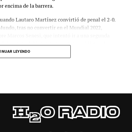
r encima de la barrera.
cuando Lautaro Martínez convirtió de penal el 2-0.
Mundo, tras no convertir en el Mundial 2022,
bre Marcos Senesi, que intentó ir a una segunda
l delanatero del Inter, pero se terminó llevando una
INUAR LEYENDO
 respuesta a los 55 minutos: Musa Al Taamari
dad, que culminó una gran jugada colectiva.
s el gol y terminó de asegurar el triunfo a los 80
responder mal Abu Laila, en un tiro que no entró ni