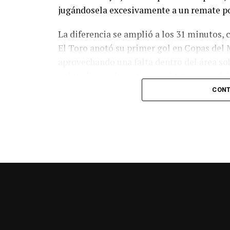
jugándosela excesivamente a un remate po
La diferencia se amplió a los 31 minutos, 
El Toro anotó su primer gol en Copas del 
aprovechando una falta dentro del área so
pelota luego de un tiro en el travesaño de
patada en la cara del jugador jordano.
CONT
En el complemento, Jordania encontró una
marcó el 1-2 tras asistencia de Ehsan Had
Argentina le dio minutos a Lionel Messi tra
minutos, tras un tiro libre donde volvió a 
siquiera muy esquinado.
Fuente:
Ovación Digital