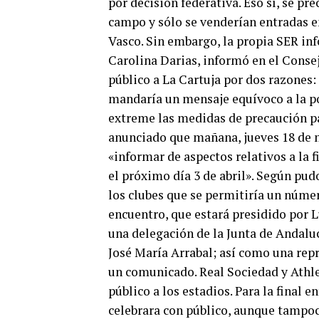
por decisión federativa. Eso sí, se pr
campo y sólo se venderían entradas e
Vasco. Sin embargo, la propia SER in
Carolina Darias, informó en el Consej
público a La Cartuja por dos razones:
mandaría un mensaje equívoco a la p
extreme las medidas de precaución pa
anunciado que mañana, jueves 18 de ma
«informar de aspectos relativos a la f
el próximo día 3 de abril». Según pud
los clubes que se permitiría un númer
encuentro, que estará presidido por L
una delegación de la Junta de Andaluc
José María Arrabal; así como una rep
un comunicado. Real Sociedad y Athle
público a los estadios. Para la final e
celebrara con público, aunque tampoco