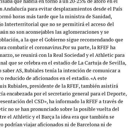
ecisaba que habría en torno a un 20-25% de aforo en el
n Andalucía para evitar desplazamientos desde el País
formó horas más tarde que la ministra de Sanidad,
o Interterritorial que no se permitirá el acceso del
 aún no son aconsejables las aglomeraciones y se
oblación, a la que el Gobierno sigue recomendando que
ra combatir el coronavirus.Por su parte, la RFEF ha
rzo, se reunirá con la Real Sociedad y el Athletic para
inal que se celebra en el estadio de La Cartuja de Sevilla,
o saber AS, Rubiales tenía la intención de comunicar a
o reducido de aficionados en el estadio. «A este
uis Rubiales, presidente de la RFEF, también asistirá
ía encabezada por el secretario general para el Deporte,
resentación del CSD», ha informado la RFEF a través de
tic no se han pronunciado sobre la posible vuelta del
ntre el Athletic y el Barça la idea era que también se
 podrían viajar aficionados ni de Barcelona ni de