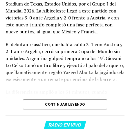
Stadium de Texas, Estados Unidos, por el Grupo J del
Mundial 2026. La Albiceleste llegó a este partido con
victorias 3-0 ante Argelia y 2-0 frente a Austria, y con
este nuevo triunfo completó una fase perfecta con
nueve puntos, al igual que México y Francia.
El debutante asiático, que había caído 3-1 con Austria y
2-1 ante Argelia, cerró su primera Copa del Mundo sin
unidades. Argentina golpeó temprano a los 19′. Giovani
Lo Celso tomó un tiro libre y ejecutó al palo del arquero,
que llamativamente regaló Yazeed Abu Laila jugándosela
excesivamente a un remate por encima de la barrera.
La diferencia se amplió a los 31 minutos, cuando
Lautaro Martínez convirtió de penal el 2-0. El Toro
CONTINUAR LEYENDO
anotó su primer gol en Copas del Mundo, tras no
convertir en el Mundial 2022, aprovechando una falta
dentro del área sobre Marcos Senesi, que intentó ir a
RADIO EN VIVO
una segunda pelota luego de un tiro en el travesaño del