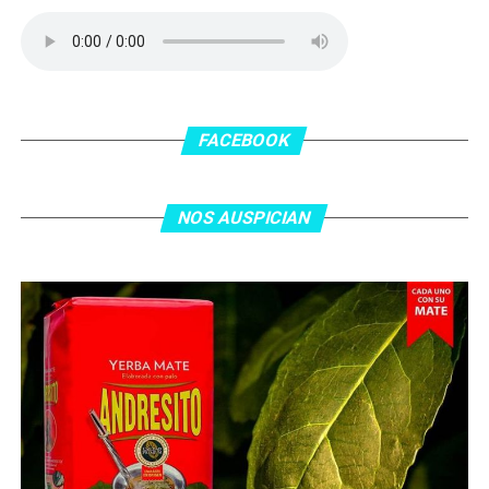
delanatero del Inter, pero se terminó llevando una
patada en la cara del jugador jordano.
En el complemento, Jordania encontró una respuesta a
los 55 minutos: Musa Al Taamari marcó el 1-2 tras
asistencia de Ehsan Haddad, que culminó una gran
FACEBOOK
jugada colectiva. Argentina le dio minutos a Lionel Messi
tras el gol y terminó de asegurar el triunfo a los 80
minutos, tras un tiro libre donde volvió a responder mal
NOS AUSPICIAN
Abu Laila, en un tiro que no entró ni siquiera muy
esquinado.
Fuente:
Ovación Digital