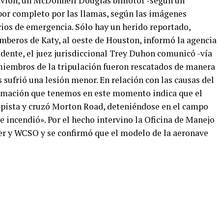
 avión, un McDonnell Douglas bimotor -según un
 por completo por las llamas, según las imágenes
cios de emergencia. Sólo hay un herido reportado,
beros de Katy, al oeste de Houston, informó la agencia
idente, el juez jurisdiccional Trey Duhon comunicó -vía
miembros de la tripulación fueron rescatados de manera
 sufrió una lesión menor. En relación con las causas del
formación que tenemos en este momento indica que el
la pista y cruzó Morton Road, deteniéndose en el campo
se incendió». Por el hecho intervino la Oficina de Manejo
r y WCSO y se confirmó que el modelo de la aeronave