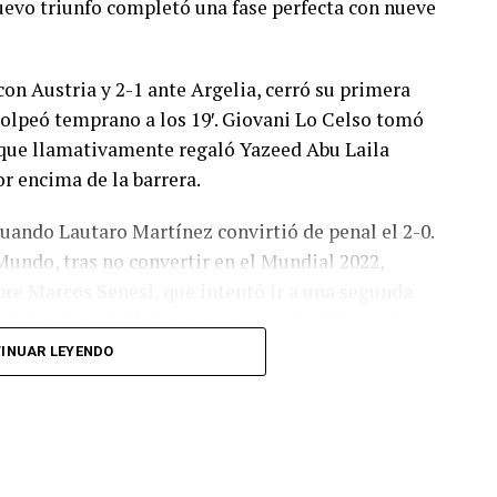
 nuevo triunfo completó una fase perfecta con nueve
con Austria y 2-1 ante Argelia, cerró su primera
olpeó temprano a los 19′. Giovani Lo Celso tomó
o, que llamativamente regaló Yazeed Abu Laila
r encima de la barrera.
cuando Lautaro Martínez convirtió de penal el 2-0.
Mundo, tras no convertir en el Mundial 2022,
bre Marcos Senesi, que intentó ir a una segunda
l delanatero del Inter, pero se terminó llevando una
INUAR LEYENDO
 respuesta a los 55 minutos: Musa Al Taamari
dad, que culminó una gran jugada colectiva.
s el gol y terminó de asegurar el triunfo a los 80
responder mal Abu Laila, en un tiro que no entró ni