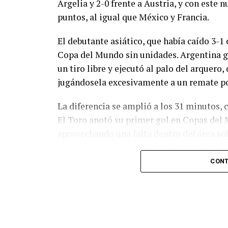
Argelia y 2-0 frente a Austria, y con este
puntos, al igual que México y Francia.
El debutante asiático, que había caído 3-1 
Copa del Mundo sin unidades. Argentina g
un tiro libre y ejecutó al palo del arquer
jugándosela excesivamente a un remate po
La diferencia se amplió a los 31 minutos, 
El Toro anotó su primer gol en Copas del 
aprovechando una falta dentro del área so
pelota luego de un tiro en el travesaño de
patada en la cara del jugador jordano.
CONT
En el complemento, Jordania encontró una
marcó el 1-2 tras asistencia de Ehsan Had
Argentina le dio minutos a Lionel Messi tra
minutos, tras un tiro libre donde volvió a 