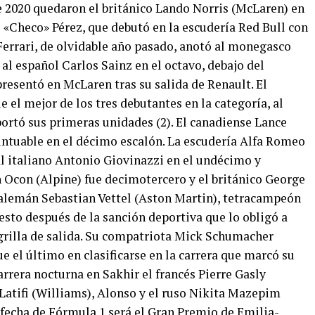
 2020 quedaron el británico Lando Norris (McLaren) en
 «Checo» Pérez, que debutó en la escudería Red Bull con
Ferrari, de olvidable año pasado, anotó al monegasco
 al español Carlos Sainz en el octavo, debajo del
presentó en McLaren tras su salida de Renault. El
 el mejor de los tres debutantes en la categoría, al
ortó sus primeras unidades (2). El canadiense Lance
puntuable en el décimo escalón. La escudería Alfa Romeo
al italiano Antonio Giovinazzi en el undécimo y
 Ocon (Alpine) fue decimotercero y el británico George
 alemán Sebastian Vettel (Aston Martin), tetracampeón
esto después de la sanción deportiva que lo obligó a
 grilla de salida. Su compatriota Mick Schumacher
ue el último en clasificarse en la carrera que marcó su
arrera nocturna en Sakhir el francés Pierre Gasly
Latifi (Williams), Alonso y el ruso Nikita Mazepim
 fecha de Fórmula 1 será el Gran Premio de Emilia-