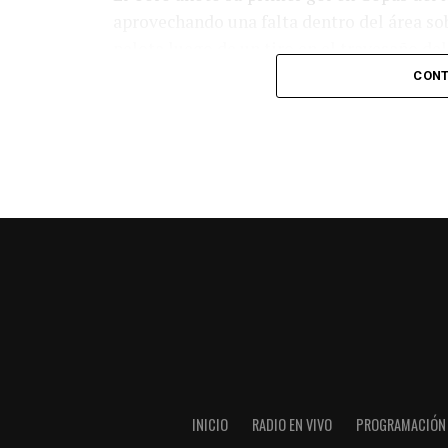
aprovechando una falta dentro del área so
pelota luego de un tiro en el travesaño de
patada en la cara del jugador jordano.
CONT
En el complemento, Jordania encontró una
marcó el 1-2 tras asistencia de Ehsan Had
Argentina le dio minutos a Lionel Messi tra
minutos, tras un tiro libre donde volvió a 
siquiera muy esquinado.
Fuente:
Ovación Digital
INICIO
RADIO EN VIVO
PROGRAMACIÓN