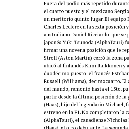
Fuera del podio más repetido durante
el cuarto puesto y el mexicano Sergio
un meritorio quinto lugar. El equipo 
Charles Leclerc en la sexta posición y
australiano Daniel Ricciardo, que se 
japonés Yuki Tsunoda (AlphaTauri) fue
firmar una novena posición que le rep
Stroll (Aston Martin) cerró la zona 
ubicó al finlandés Kimi Raikkonen y 
duodécimo puesto; el francés Esteban
Russell (Williams), decimocuarto. El
del mundo, remontó hasta el 15to. pu
partir desde la última posición de la
(Haas), hijo del legendario Michael, f
estreno en la F1. No completaron la c
(AlphaTauri), el canadiense Nicholas 
(Haas), el otro debutante. La segunda