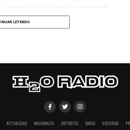
bre Marcos Senesi, que intentó ir a una segunda
l delanatero del Inter, pero se terminó llevando una
INUAR LEYENDO
 respuesta a los 55 minutos: Musa Al Taamari
dad, que culminó una gran jugada colectiva.
s el gol y terminó de asegurar el triunfo a los 80
responder mal Abu Laila, en un tiro que no entró ni
ACTUALIDAD
NACIONALES
DEPORTES
RADIO
SOCIEDAD
PR