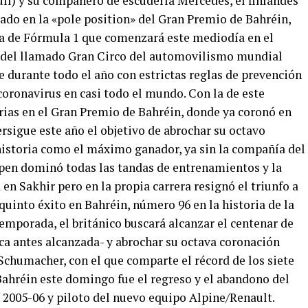
ll) y su compañero de escudería Mercedes, el finlandés
gado en la «pole position» del Gran Premio de Bahréin,
a de Fórmula 1 que comenzará este mediodía en el
a del llamado Gran Circo del automovilismo mundial
se durante todo el año con estrictas reglas de prevención
coronavirus en casi todo el mundo. Con la de este
ias en el Gran Premio de Bahréin, donde ya coronó en
persigue este año el objetivo de abrochar su octavo
istoria como el máximo ganador, ya sin la compañía del
en dominó todas las tandas de entrenamientos y la
 en Sakhir pero en la propia carrera resignó el triunfo a
uinto éxito en Bahréin, número 96 en la historia de la
emporada, el británico buscará alcanzar el centenar de
ca antes alcanzada- y abrochar su octava coronación
chumacher, con el que comparte el récord de los siete
 Bahréin este domingo fue el regreso y el abandono del
2005-06 y piloto del nuevo equipo Alpine/Renault.