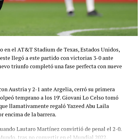
ado en el AT&T Stadium de Texas, Estados Unidos,
este llegó a este partido con victorias 3-0 ante
 nuevo triunfo completó una fase perfecta con nueve
con Austria y 2-1 ante Argelia, cerró su primera
olpeó temprano a los 19′. Giovani Lo Celso tomó
o, que llamativamente regaló Yazeed Abu Laila
r encima de la barrera.
cuando Lautaro Martínez convirtió de penal el 2-0.
Mundo, tras no convertir en el Mundial 2022,