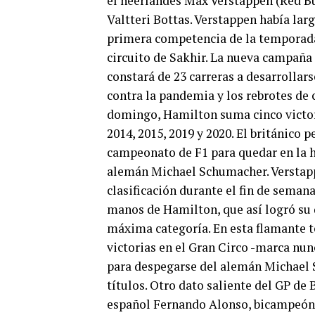
el neerlandés Max Verstappen (Red Bu
Valtteri Bottas. Verstappen había lar
primera competencia de la temporad
circuito de Sakhir. La nueva campañ
constará de 23 carreras a desarrollar
contra la pandemia y los rebrotes de 
domingo, Hamilton suma cinco victor
2014, 2015, 2019 y 2020. El británico 
campeonato de F1 para quedar en la h
alemán Michael Schumacher. Verstapp
clasificación durante el fin de semana
manos de Hamilton, que así logró su q
máxima categoría. En esta flamante t
victorias en el Gran Circo -marca nun
para despegarse del alemán Michael S
títulos. Otro dato saliente del GP de
español Fernando Alonso, bicampeón 