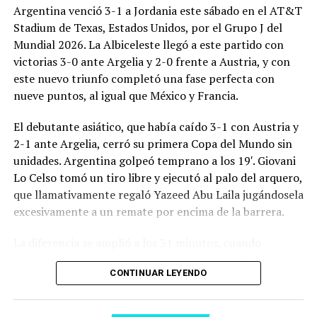
Argentina venció 3-1 a Jordania este sábado en el AT&T
Stadium de Texas, Estados Unidos, por el Grupo J del
Mundial 2026. La Albiceleste llegó a este partido con
victorias 3-0 ante Argelia y 2-0 frente a Austria, y con
este nuevo triunfo completó una fase perfecta con
nueve puntos, al igual que México y Francia.
El debutante asiático, que había caído 3-1 con Austria y
2-1 ante Argelia, cerró su primera Copa del Mundo sin
unidades. Argentina golpeó temprano a los 19′. Giovani
Lo Celso tomó un tiro libre y ejecutó al palo del arquero,
que llamativamente regaló Yazeed Abu Laila jugándosela
excesivamente a un remate por encima de la barrera.
La diferencia se amplió a los 31 minutos, cuando
Lautaro Martínez convirtió de penal el 2-0. El Toro
CONTINUAR LEYENDO
anotó su primer gol en Copas del Mundo, tras no
convertir en el Mundial 2022, aprovechando una falta
dentro del área sobre Marcos Senesi, que intentó ir a