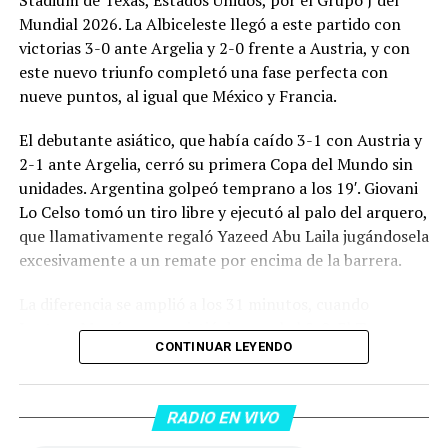
Mundial 2026. La Albiceleste llegó a este partido con
victorias 3-0 ante Argelia y 2-0 frente a Austria, y con
este nuevo triunfo completó una fase perfecta con
nueve puntos, al igual que México y Francia.
El debutante asiático, que había caído 3-1 con Austria y
2-1 ante Argelia, cerró su primera Copa del Mundo sin
unidades. Argentina golpeó temprano a los 19′. Giovani
Lo Celso tomó un tiro libre y ejecutó al palo del arquero,
que llamativamente regaló Yazeed Abu Laila jugándosela
excesivamente a un remate por encima de la barrera.
La diferencia se amplió a los 31 minutos, cuando
Lautaro Martínez convirtió de penal el 2-0. El Toro
CONTINUAR LEYENDO
anotó su primer gol en Copas del Mundo, tras no
convertir en el Mundial 2022, aprovechando una falta
dentro del área sobre Marcos Senesi, que intentó ir a
RADIO EN VIVO
una segunda pelota luego de un tiro en el travesaño del
delanatero del Inter, pero se terminó llevando una