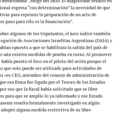
a mencionada”, surge del fallo. El magistrado resaltó en
cional expresa “con determinación” la necesidad de que
ivas para reprimir la preparación de un acto de
r paso para ello es la financiación”.
sobre algunos de los tripulantes, el juez indicó también
elegación de Asociaciones Israelitas Argentinas (DAIA) y
habían opuesto a que se habilitara la salida del país de
e aún existen medidas de prueba en curso. Al promover
a había puesto el foco en el piloto del avión porque el
o que solo puede ser utilizado para actividades de
i «es CEO, miembro del consejo de administración de
que esa firma fue ligada por el Tesoro de los Estados
por eso que la fiscal había solicitado que se libre
s para que se amplíe lo ya informado y ese Estado
hasemi resulta formalmente investigado en algún
se adoptó alguna medida restrictiva de su libre