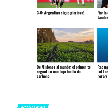
3-0: Argentina sigue gloriosa!
Fin: l
tambié
De Misiones al mundo: el primer té
Racing 
argentino con baja huella de
del To
carbono
hora y
ACTUALIDAD