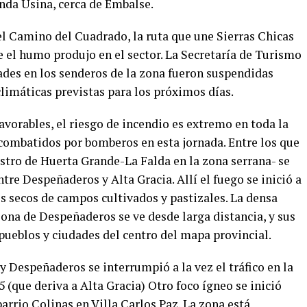
nda Usina, cerca de Embalse.
 el Camino del Cuadrado, la ruta que une Sierras Chicas
ue el humo produjo en el sector. La Secretaría de Turismo
ades en los senderos de la zona fueron suspendidas
climáticas previstas para los próximos días.
vorables, el riesgo de incendio es extremo en toda la
 combatidos por bomberos en esta jornada. Entre los que
tro de Huerta Grande-La Falda en la zona serrana- se
ntre Despeñaderos y Alta Gracia. Allí el fuego se inició a
os secos de campos cultivados y pastizales. La densa
na de Despeñaderos se ve desde larga distancia, y sus
pueblos y ciudades del centro del mapa provincial.
 y Despeñaderos se interrumpió a la vez el tráfico en la
45 (que deriva a Alta Gracia) Otro foco ígneo se inició
barrio Colinas en Villa Carlos Paz. La zona está