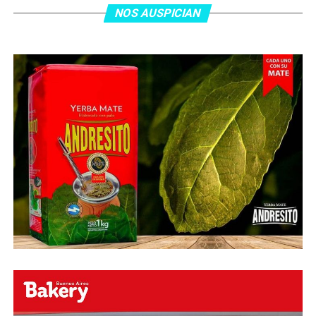
minutos, tras un tiro libre donde volvió a responder mal
NOS AUSPICIAN
Abu Laila, en un tiro que no entró ni siquiera muy
esquinado.
Fuente:
Ovación Digital