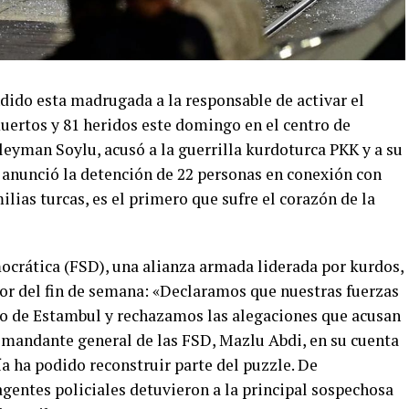
dido esta madrugada a la responsable de activar el
uertos y 81 heridos este domingo en el centro de
üleyman Soylu, acusó a la guerrilla kurdoturca PKK y a su
y anunció la detención de 22 personas en conexión con
ilias turcas, es el primero que sufre el corazón de la
mocrática (FSD), una alianza armada liderada por kurdos,
ror del fin de semana: «Declaramos que nuestras fuerzas
do de Estambul y rechazamos las alegaciones que acusan
 comandante general de las FSD, Mazlu Abdi, en su cuenta
ía ha podido reconstruir parte del puzzle. De
entes policiales detuvieron a la principal sospechosa