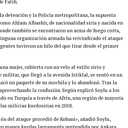
e Fatih.
 detención y la Policía metropolitana, la supuesta
como Ahlam Albashir, de nacionalidad siria y nacida en
donde también se encontraron un arma de fuego corta,
Ninguna organización armada ha reivindicado el ataque
entes tuvieron un hilo del que tirar desde el primer
na mujer, cubierta con un velo al estilo sirio y
ilitar, que llegó a la avenida Istiklal, se sentó en un
acó un paquete de su mochila y lo abandonó. Tras la
 aprovechando la confusión. Según explicó Soylu a los
ado en Turquía a través de Afrín, una región de mayoría
 las milicias kurdosirias en 2018.
ión del ataque procedió de Kobani», añadió Soylu,
 en manos kurdas largamente pretendida por Ankara.