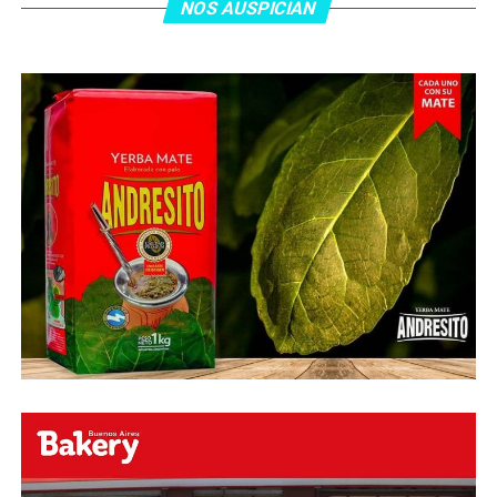
minutos, tras un tiro libre donde volvió a responder mal
NOS AUSPICIAN
Abu Laila, en un tiro que no entró ni siquiera muy
esquinado.
Fuente:
Ovación Digital