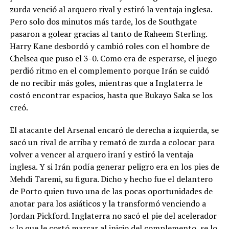
zurda venció al arquero rival y estiró la ventaja inglesa.
Pero solo dos minutos más tarde, los de Southgate
pasaron a golear gracias al tanto de Raheem Sterling.
Harry Kane desbordó y cambió roles con el hombre de
Chelsea que puso el 3-0. Como era de esperarse, el juego
perdió ritmo en el complemento porque Irán se cuidó
de no recibir más goles, mientras que a Inglaterra le
costó encontrar espacios, hasta que Bukayo Saka se los
creó.
El atacante del Arsenal encaró de derecha a izquierda, se
sacó un rival de arriba y remató de zurda a colocar para
volver a vencer al arquero iraní y estiró la ventaja
inglesa. Y si Irán podía generar peligro era en los pies de
Mehdi Taremi, su figura. Dicho y hecho fue el delantero
de Porto quien tuvo una de las pocas oportunidades de
anotar para los asiáticos y la transformó venciendo a
Jordan Pickford. Inglaterra no sacó el pie del acelerador
y lo que le costó marcar al inicio del complemento, se lo