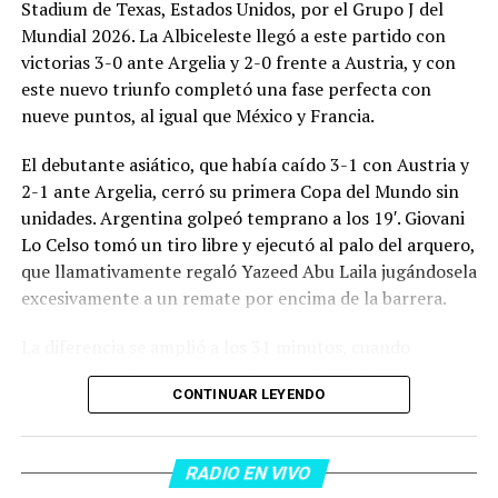
Stadium de Texas, Estados Unidos, por el Grupo J del
Mundial 2026. La Albiceleste llegó a este partido con
victorias 3-0 ante Argelia y 2-0 frente a Austria, y con
este nuevo triunfo completó una fase perfecta con
nueve puntos, al igual que México y Francia.
El debutante asiático, que había caído 3-1 con Austria y
2-1 ante Argelia, cerró su primera Copa del Mundo sin
unidades. Argentina golpeó temprano a los 19′. Giovani
Lo Celso tomó un tiro libre y ejecutó al palo del arquero,
que llamativamente regaló Yazeed Abu Laila jugándosela
excesivamente a un remate por encima de la barrera.
La diferencia se amplió a los 31 minutos, cuando
Lautaro Martínez convirtió de penal el 2-0. El Toro
CONTINUAR LEYENDO
anotó su primer gol en Copas del Mundo, tras no
convertir en el Mundial 2022, aprovechando una falta
dentro del área sobre Marcos Senesi, que intentó ir a
RADIO EN VIVO
una segunda pelota luego de un tiro en el travesaño del