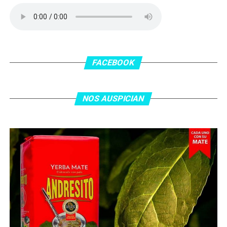
delanatero del Inter, pero se terminó llevando una
patada en la cara del jugador jordano.
En el complemento, Jordania encontró una respuesta a
los 55 minutos: Musa Al Taamari marcó el 1-2 tras
asistencia de Ehsan Haddad, que culminó una gran
FACEBOOK
jugada colectiva. Argentina le dio minutos a Lionel Messi
tras el gol y terminó de asegurar el triunfo a los 80
minutos, tras un tiro libre donde volvió a responder mal
NOS AUSPICIAN
Abu Laila, en un tiro que no entró ni siquiera muy
esquinado.
Fuente:
Ovación Digital