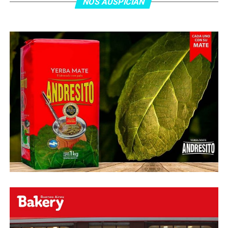
minutos, tras un tiro libre donde volvió a responder mal
NOS AUSPICIAN
Abu Laila, en un tiro que no entró ni siquiera muy
esquinado.
Fuente:
Ovación Digital