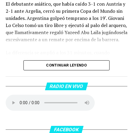
El debutante asiático, que había caído 3-1 con Austria y
2-1 ante Argelia, cerró su primera Copa del Mundo sin
unidades. Argentina golpeó temprano a los 19′. Giovani
Lo Celso tomó un tiro libre y ejecutó al palo del arquero,
que llamativamente regaló Yazeed Abu Laila jugándosela
excesivamente a un remate por encima de la barrera.
La diferencia se amplió a los 31 minutos, cuando
Lautaro Martínez convirtió de penal el 2-0. El Toro
CONTINUAR LEYENDO
anotó su primer gol en Copas del Mundo, tras no
convertir en el Mundial 2022, aprovechando una falta
dentro del área sobre Marcos Senesi, que intentó ir a
RADIO EN VIVO
una segunda pelota luego de un tiro en el travesaño del
delanatero del Inter, pero se terminó llevando una
patada en la cara del jugador jordano.
En el complemento, Jordania encontró una respuesta a
los 55 minutos: Musa Al Taamari marcó el 1-2 tras
asistencia de Ehsan Haddad, que culminó una gran
FACEBOOK