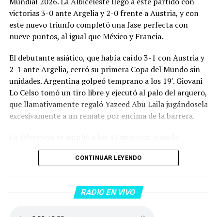
Mundial 2026. La Albiceleste llegó a este partido con
victorias 3-0 ante Argelia y 2-0 frente a Austria, y con
este nuevo triunfo completó una fase perfecta con
nueve puntos, al igual que México y Francia.
El debutante asiático, que había caído 3-1 con Austria y
2-1 ante Argelia, cerró su primera Copa del Mundo sin
unidades. Argentina golpeó temprano a los 19′. Giovani
Lo Celso tomó un tiro libre y ejecutó al palo del arquero,
que llamativamente regaló Yazeed Abu Laila jugándosela
excesivamente a un remate por encima de la barrera.
La diferencia se amplió a los 31 minutos, cuando
Lautaro Martínez convirtió de penal el 2-0. El Toro
CONTINUAR LEYENDO
anotó su primer gol en Copas del Mundo, tras no
convertir en el Mundial 2022, aprovechando una falta
dentro del área sobre Marcos Senesi, que intentó ir a
RADIO EN VIVO
una segunda pelota luego de un tiro en el travesaño del
delanatero del Inter, pero se terminó llevando una