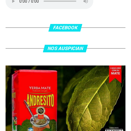
patada en la cara del jugador jordano.
En el complemento, Jordania encontró una respuesta a
los 55 minutos: Musa Al Taamari marcó el 1-2 tras
asistencia de Ehsan Haddad, que culminó una gran
FACEBOOK
jugada colectiva. Argentina le dio minutos a Lionel Messi
tras el gol y terminó de asegurar el triunfo a los 80
minutos, tras un tiro libre donde volvió a responder mal
NOS AUSPICIAN
Abu Laila, en un tiro que no entró ni siquiera muy
esquinado.
Fuente:
Ovación Digital