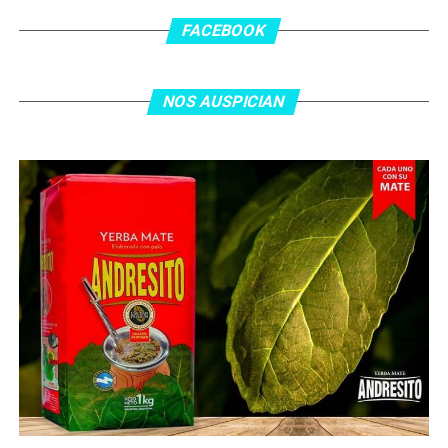
los 55 minutos: Musa Al Taamari marcó el 1-2 tras
asistencia de Ehsan Haddad, que culminó una gran
FACEBOOK
jugada colectiva. Argentina le dio minutos a Lionel Messi
tras el gol y terminó de asegurar el triunfo a los 80
minutos, tras un tiro libre donde volvió a responder mal
NOS AUSPICIAN
Abu Laila, en un tiro que no entró ni siquiera muy
esquinado.
Fuente:
Ovación Digital