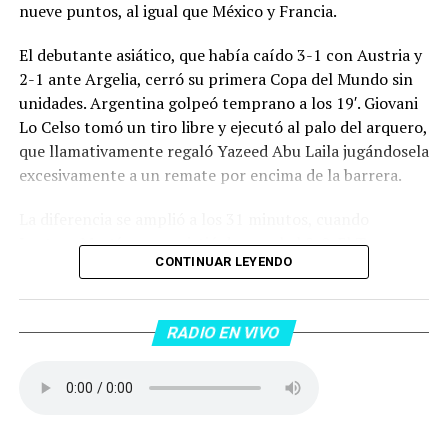
nueve puntos, al igual que México y Francia.
El debutante asiático, que había caído 3-1 con Austria y
2-1 ante Argelia, cerró su primera Copa del Mundo sin
unidades. Argentina golpeó temprano a los 19′. Giovani
Lo Celso tomó un tiro libre y ejecutó al palo del arquero,
que llamativamente regaló Yazeed Abu Laila jugándosela
excesivamente a un remate por encima de la barrera.
La diferencia se amplió a los 31 minutos, cuando
Lautaro Martínez convirtió de penal el 2-0. El Toro
CONTINUAR LEYENDO
anotó su primer gol en Copas del Mundo, tras no
convertir en el Mundial 2022, aprovechando una falta
dentro del área sobre Marcos Senesi, que intentó ir a
RADIO EN VIVO
una segunda pelota luego de un tiro en el travesaño del
delanatero del Inter, pero se terminó llevando una
patada en la cara del jugador jordano.
En el complemento, Jordania encontró una respuesta a