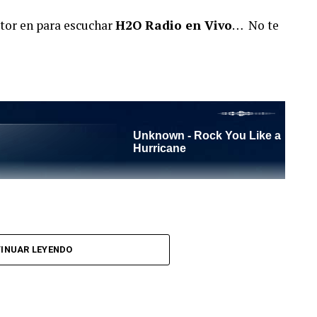
ctor en para escuchar
H2O Radio en Vivo
… No te
l Tango es un programa radiofónico semanal
INUAR LEYENDO
el objetivo de difundir el Tango desde Barcelona.