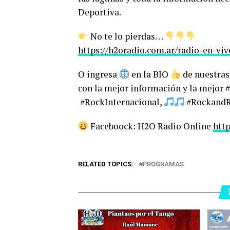
Deportiva.
No te lo pierdas…
https://h2oradio.com.ar/radio-en-viv
O ingresa
en la BIO
de nuestras 
con la mejor información y la mejor
#RockInternacional,
#RockandRo
Faceboock: H2O Radio Online
htt
RELATED TOPICS:
PROGRAMAS