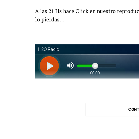
A las 21 Hs hace Click en nuestro reprodu
lo pierdas…
Piantaos por el Tango
. Piantaos por e
CONT
conducido y dirigido por Raúl Mamone con 
No te lo pierdas…