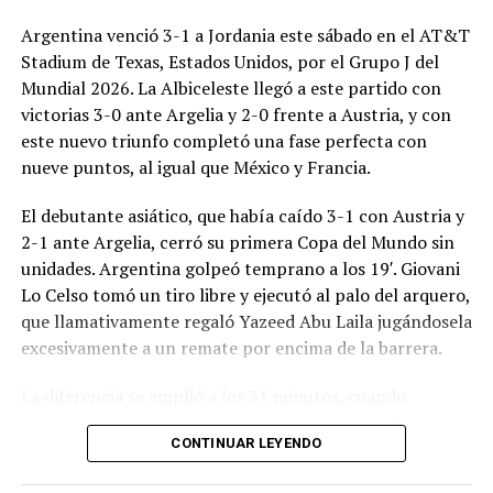
Argentina venció 3-1 a Jordania este sábado en el AT&T
Stadium de Texas, Estados Unidos, por el Grupo J del
Mundial 2026. La Albiceleste llegó a este partido con
victorias 3-0 ante Argelia y 2-0 frente a Austria, y con
este nuevo triunfo completó una fase perfecta con
nueve puntos, al igual que México y Francia.
El debutante asiático, que había caído 3-1 con Austria y
2-1 ante Argelia, cerró su primera Copa del Mundo sin
unidades. Argentina golpeó temprano a los 19′. Giovani
Lo Celso tomó un tiro libre y ejecutó al palo del arquero,
que llamativamente regaló Yazeed Abu Laila jugándosela
excesivamente a un remate por encima de la barrera.
La diferencia se amplió a los 31 minutos, cuando
Lautaro Martínez convirtió de penal el 2-0. El Toro
CONTINUAR LEYENDO
anotó su primer gol en Copas del Mundo, tras no
convertir en el Mundial 2022, aprovechando una falta