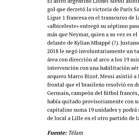
El astro argentino Lionel Messi asis
gol que decretó la victoria de París S
Ligue 1 francesa en el transcurso de l
«albiceleste» entregó su séptimo pase
más que Neymar, quien a su vez es el
delante de Kylian Mbappé (7). Justa
2018 le negó involuntariamente un ta
área con dirección al arco a los 19 mi
intervención con una habilitación aér
arquero Marco Bizot. Messi asistió 
frontal que el brasileño resolvió en d
Germain, campeón del fútbol francés, 
había quitado provisoriamente con su v
capitalino suma 19 unidades y podrá 
de local a Lille en el otro partido de 
Fuente:
Télam