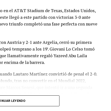
ado en el AT&T Stadium de Texas, Estados Unidos,
este llegó a este partido con victorias 3-0 ante
 nuevo triunfo completó una fase perfecta con nueve
con Austria y 2-1 ante Argelia, cerró su primera
olpeó temprano a los 19′. Giovani Lo Celso tomó
o, que llamativamente regaló Yazeed Abu Laila
r encima de la barrera.
cuando Lautaro Martínez convirtió de penal el 2-0.
Mundo, tras no convertir en el Mundial 2022,
bre Marcos Senesi, que intentó ir a una segunda
l delanatero del Inter, pero se terminó llevando una
INUAR LEYENDO