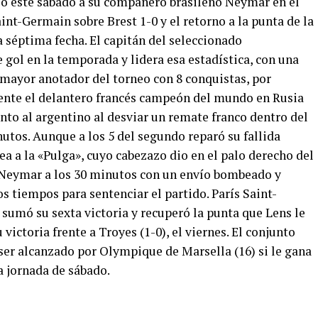
tió este sábado a su compañero brasileño Neymar en el
aint-Germain sobre Brest 1-0 y el retorno a la punta de la
a séptima fecha. El capitán del seleccionado
 gol en la temporada y lidera esa estadística, con una
 mayor anotador del torneo con 8 conquistas, por
mente el delantero francés campeón del mundo en Rusia
nto al argentino al desviar un remate franco dentro del
nutos. Aunque a los 5 del segundo reparó su fallida
ea a la «Pulga», cuyo cabezazo dio en el palo derecho del
a Neymar a los 30 minutos con un envío bombeado y
os tiempos para sentenciar el partido. París Saint-
sumó su sexta victoria y recuperó la punta que Lens le
ictoria frente a Troyes (1-0), el viernes. El conjunto
ser alcanzado por Olympique de Marsella (16) si le gana
la jornada de sábado.