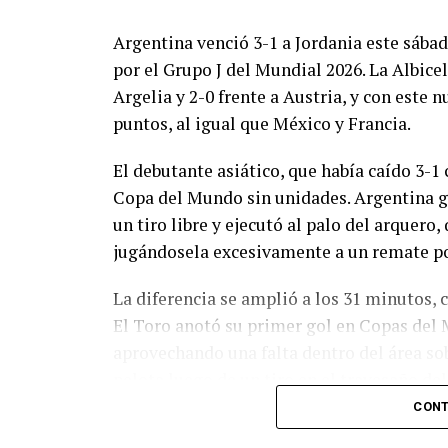
Argentina venció 3-1 a Jordania este sáb
por el Grupo J del Mundial 2026. La Albicel
Argelia y 2-0 frente a Austria, y con este
puntos, al igual que México y Francia.
El debutante asiático, que había caído 3-1 
Copa del Mundo sin unidades. Argentina g
un tiro libre y ejecutó al palo del arquer
jugándosela excesivamente a un remate po
La diferencia se amplió a los 31 minutos, 
El Toro anotó su primer gol en Copas del 
aprovechando una falta dentro del área so
pelota luego de un tiro en el travesaño de
patada en la cara del jugador jordano.
CONT